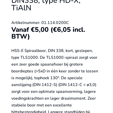
DIN338, type HD-X,
TiAlN
Artikelnummer: 01.114.0200C
Vanaf
€
5,00
(
€
6,05
incl.
BTW)
HSS-E Spiraalboor, DIN 338, kort, geslepen,
type TLS1000. De TLS1000-spiraal zorgt voor
een zeer goede spaanafvoer bij grotere
boordieptes (>5xD in één keer zonder te lossen
is mogelijk), tophoek 130°. De speciale
aanslijping (DIN 1412-S) (DIN 1412-C < ø3,0)
zorgt voor een optimale spaanvorming, lagere
voedingskrachten en lager draaimoment. Zeer
stabiele boor met een excellente
hittebestendigheid. Langere standtijden bij