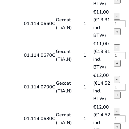
BTW)
X,
spiraal
€
11,00
TiAlN
DIN338
-
Gecoat
(
€
13,31
quantit
type
HSS-
01.114.0660C
1
(TiAlN)
incl.
HD-
E
+
BTW)
X,
spiraal
€
11,00
TiAlN
DIN338
-
Gecoat
(
€
13,31
quantit
type
HSS-
01.114.0670C
1
(TiAlN)
incl.
HD-
E
+
BTW)
X,
spiraal
€
12,00
TiAlN
DIN338
-
Gecoat
(
€
14,52
quantit
type
HSS-
01.114.0700C
1
(TiAlN)
incl.
HD-
E
+
BTW)
X,
spiraal
€
12,00
TiAlN
DIN338
-
Gecoat
(
€
14,52
quantit
type
HSS-
01.114.0680C
1
(TiAlN)
incl.
HD-
E
+