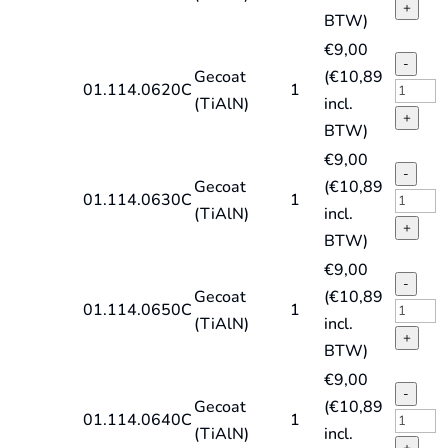
HD-
E
+
BTW)
X,
spiraal
€
9,00
TiAlN
DIN338
-
Gecoat
(
€
10,89
quantit
type
HSS-
01.114.0620C
1
(TiAlN)
incl.
HD-
E
+
BTW)
X,
spiraal
€
9,00
TiAlN
DIN338
-
Gecoat
(
€
10,89
quantit
type
HSS-
01.114.0630C
1
(TiAlN)
incl.
HD-
E
+
BTW)
X,
spiraal
€
9,00
TiAlN
DIN338
-
Gecoat
(
€
10,89
quantit
type
HSS-
01.114.0650C
1
(TiAlN)
incl.
HD-
E
+
BTW)
X,
spiraal
€
9,00
TiAlN
DIN338
-
Gecoat
(
€
10,89
quantit
type
HSS-
01.114.0640C
1
(TiAlN)
incl.
HD-
E
+