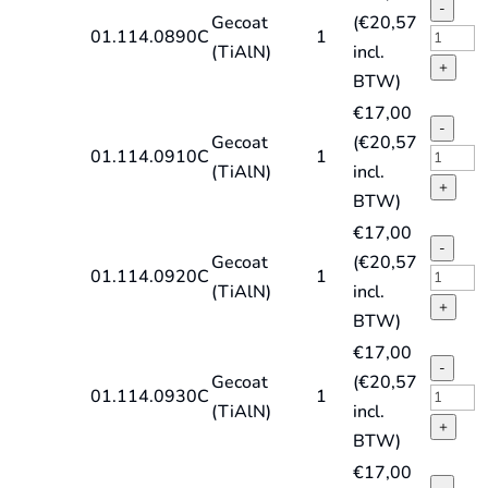
TiAlN
DIN338
-
Gecoat
(
€
20,57
quantit
type
HSS-
01.114.0890C
1
(TiAlN)
incl.
HD-
E
+
BTW)
X,
spiraal
€
17,00
TiAlN
DIN338
-
Gecoat
(
€
20,57
quantit
type
HSS-
01.114.0910C
1
(TiAlN)
incl.
HD-
E
+
BTW)
X,
spiraal
€
17,00
TiAlN
DIN338
-
Gecoat
(
€
20,57
quantit
type
HSS-
01.114.0920C
1
(TiAlN)
incl.
HD-
E
+
BTW)
X,
spiraal
€
17,00
TiAlN
DIN338
-
Gecoat
(
€
20,57
quantit
type
HSS-
01.114.0930C
1
(TiAlN)
incl.
HD-
E
+
BTW)
X,
spiraal
€
17,00
TiAlN
DIN338
-