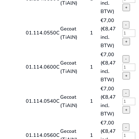
(TiAlN)
incl.
HD-
E
+
BTW)
X,
spiraal
€
7,00
TiAlN
DIN338
-
Gecoat
(
€
8,47
quantit
type
HSS-
01.114.0550C
1
(TiAlN)
incl.
HD-
E
+
BTW)
X,
spiraal
€
7,00
TiAlN
DIN338
-
Gecoat
(
€
8,47
quantit
type
HSS-
01.114.0600C
1
(TiAlN)
incl.
HD-
E
+
BTW)
X,
spiraal
€
7,00
TiAlN
DIN338
-
Gecoat
(
€
8,47
quantit
type
HSS-
01.114.0540C
1
(TiAlN)
incl.
HD-
E
+
BTW)
X,
spiraal
€
7,00
TiAlN
DIN338
-
Gecoat
(
€
8,47
quantit
type
HSS-
01.114.0560C
1