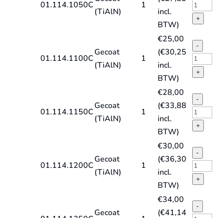
quantit
type
HSS-
01.114.1050C
1
(TiAlN)
incl.
HD-
E
+
BTW)
X,
spiraal
€
25,00
TiAlN
DIN338
-
Gecoat
(
€
30,25
quantit
type
HSS-
01.114.1100C
1
(TiAlN)
incl.
HD-
E
+
BTW)
X,
spiraal
€
28,00
TiAlN
DIN338
-
Gecoat
(
€
33,88
quantit
type
HSS-
01.114.1150C
1
(TiAlN)
incl.
HD-
E
+
BTW)
X,
spiraal
€
30,00
TiAlN
DIN338
-
Gecoat
(
€
36,30
quantit
type
HSS-
01.114.1200C
1
(TiAlN)
incl.
HD-
E
+
BTW)
X,
spiraal
€
34,00
TiAlN
DIN338
-
Gecoat
(
€
41,14
quantit
type