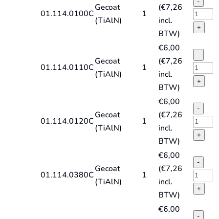
-
Gecoat
(
€
7,26
quantit
type
HSS-
01.114.0100C
1
(TiAlN)
incl.
HD-
E
+
BTW)
X,
spiraal
€
6,00
TiAlN
DIN338
-
Gecoat
(
€
7,26
quantit
type
HSS-
01.114.0110C
1
(TiAlN)
incl.
HD-
E
+
BTW)
X,
spiraal
€
6,00
TiAlN
DIN338
-
Gecoat
(
€
7,26
quantit
type
HSS-
01.114.0120C
1
(TiAlN)
incl.
HD-
E
+
BTW)
X,
spiraal
€
6,00
TiAlN
DIN338
-
Gecoat
(
€
7,26
quantit
type
HSS-
01.114.0380C
1
(TiAlN)
incl.
HD-
E
+
BTW)
X,
spiraal
€
6,00
TiAlN
DIN338
-