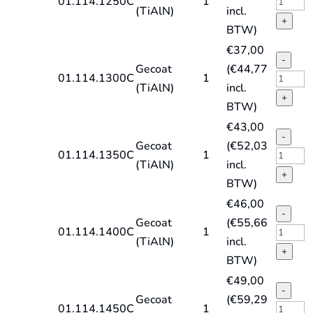
HSS-
01.114.1250C
1
(TiAlN)
incl.
HD-
E
+
BTW)
X,
spiraal
€
37,00
TiAlN
DIN338
-
Gecoat
(
€
44,77
quantit
type
HSS-
01.114.1300C
1
(TiAlN)
incl.
HD-
E
+
BTW)
X,
spiraal
€
43,00
TiAlN
DIN338
-
Gecoat
(
€
52,03
quantit
type
HSS-
01.114.1350C
1
(TiAlN)
incl.
HD-
E
+
BTW)
X,
spiraal
€
46,00
TiAlN
DIN338
-
Gecoat
(
€
55,66
quantit
type
HSS-
01.114.1400C
1
(TiAlN)
incl.
HD-
E
+
BTW)
X,
spiraal
€
49,00
TiAlN
DIN338
-
Gecoat
(
€
59,29
quantit
type
HSS-
01.114.1450C
1