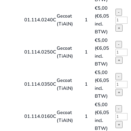
X,
spiraal
€
5,00
TiAlN
DIN338
-
Gecoat
(
€
6,05
quantit
type
HSS-
01.114.0240C
1
(TiAlN)
incl.
HD-
E
+
BTW)
X,
spiraal
€
5,00
TiAlN
DIN338
-
Gecoat
(
€
6,05
quantit
type
HSS-
01.114.0250C
1
(TiAlN)
incl.
HD-
E
+
BTW)
X,
spiraal
€
5,00
TiAlN
DIN338
-
Gecoat
(
€
6,05
quantit
type
HSS-
01.114.0350C
1
(TiAlN)
incl.
HD-
E
+
BTW)
X,
spiraal
€
5,00
TiAlN
DIN338
-
Gecoat
(
€
6,05
quantit
type
HSS-
01.114.0160C
1
(TiAlN)
incl.
HD-
E
+
BTW)