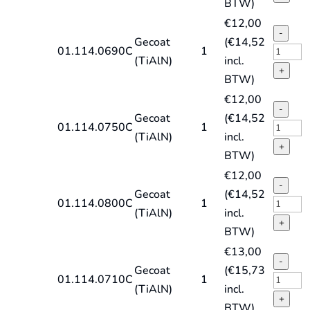
BTW)
X,
spiraal
€
12,00
TiAlN
DIN338
-
Gecoat
(
€
14,52
quantit
type
HSS-
01.114.0690C
1
(TiAlN)
incl.
HD-
E
+
BTW)
X,
spiraal
€
12,00
TiAlN
DIN338
-
Gecoat
(
€
14,52
quantit
type
HSS-
01.114.0750C
1
(TiAlN)
incl.
HD-
E
+
BTW)
X,
spiraal
€
12,00
TiAlN
DIN338
-
Gecoat
(
€
14,52
quantit
type
HSS-
01.114.0800C
1
(TiAlN)
incl.
HD-
E
+
BTW)
X,
spiraal
€
13,00
TiAlN
DIN338
-
Gecoat
(
€
15,73
quantit
type
HSS-
01.114.0710C
1
(TiAlN)
incl.
HD-
E
+
BTW)