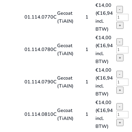
spiraal
€
14,00
TiAlN
DIN338
-
Gecoat
(
€
16,94
quantit
type
HSS-
01.114.0770C
1
(TiAlN)
incl.
HD-
E
+
BTW)
X,
spiraal
€
14,00
TiAlN
DIN338
-
Gecoat
(
€
16,94
quantit
type
HSS-
01.114.0780C
1
(TiAlN)
incl.
HD-
E
+
BTW)
X,
spiraal
€
14,00
TiAlN
DIN338
-
Gecoat
(
€
16,94
quantit
type
HSS-
01.114.0790C
1
(TiAlN)
incl.
HD-
E
+
BTW)
X,
spiraal
€
14,00
TiAlN
DIN338
-
Gecoat
(
€
16,94
quantit
type
HSS-
01.114.0810C
1
(TiAlN)
incl.
HD-
E
+
BTW)
X,
spiraal