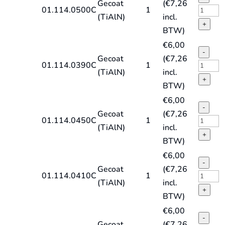
Gecoat
(
€
7,26
quantit
type
HSS-
01.114.0500C
1
(TiAlN)
incl.
HD-
E
+
BTW)
X,
spiraal
€
6,00
TiAlN
DIN338
-
Gecoat
(
€
7,26
quantit
type
HSS-
01.114.0390C
1
(TiAlN)
incl.
HD-
E
+
BTW)
X,
spiraal
€
6,00
TiAlN
DIN338
-
Gecoat
(
€
7,26
quantit
type
HSS-
01.114.0450C
1
(TiAlN)
incl.
HD-
E
+
BTW)
X,
spiraal
€
6,00
TiAlN
DIN338
-
Gecoat
(
€
7,26
quantit
type
HSS-
01.114.0410C
1
(TiAlN)
incl.
HD-
E
+
BTW)
X,
spiraal
€
6,00
TiAlN
DIN338
-
Gecoat
(
€
7,26