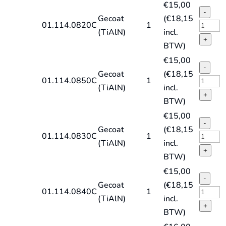
€
15,00
TiAlN
DIN338
-
Gecoat
(
€
18,15
quantit
type
HSS-
01.114.0820C
1
(TiAlN)
incl.
HD-
E
+
BTW)
X,
spiraal
€
15,00
TiAlN
DIN338
-
Gecoat
(
€
18,15
quantit
type
HSS-
01.114.0850C
1
(TiAlN)
incl.
HD-
E
+
BTW)
X,
spiraal
€
15,00
TiAlN
DIN338
-
Gecoat
(
€
18,15
quantit
type
HSS-
01.114.0830C
1
(TiAlN)
incl.
HD-
E
+
BTW)
X,
spiraal
€
15,00
TiAlN
DIN338
-
Gecoat
(
€
18,15
quantit
type
HSS-
01.114.0840C
1
(TiAlN)
incl.
HD-
E
+
BTW)
X,
spiraal