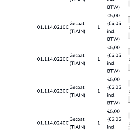
E
BTW)
s
€
5,00
D
Gecoat
(
€
6,05
t
01.114.0210C
1
(TiAlN)
incl.
E
BTW)
X
s
€
5,00
T
D
Gecoat
(
€
6,05
q
t
01.114.0220C
1
(TiAlN)
incl.
E
BTW)
X
s
€
5,00
T
D
Gecoat
(
€
6,05
q
t
01.114.0230C
1
(TiAlN)
incl.
E
BTW)
X
s
€
5,00
T
D
Gecoat
(
€
6,05
q
t
01.114.0240C
1
(TiAlN)
incl.