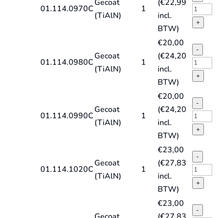
Gecoat
(
€
22,99
quantit
type
HSS-
01.114.0970C
1
(TiAlN)
incl.
HD-
E
+
BTW)
X,
spiraal
€
20,00
TiAlN
DIN338
-
Gecoat
(
€
24,20
quantit
type
HSS-
01.114.0980C
1
(TiAlN)
incl.
HD-
E
+
BTW)
X,
spiraal
€
20,00
TiAlN
DIN338
-
Gecoat
(
€
24,20
quantit
type
HSS-
01.114.0990C
1
(TiAlN)
incl.
HD-
E
+
BTW)
X,
spiraal
€
23,00
TiAlN
DIN338
-
Gecoat
(
€
27,83
quantit
type
HSS-
01.114.1020C
1
(TiAlN)
incl.
HD-
E
+
BTW)
X,
spiraal
€
23,00
TiAlN
DIN338
-
Gecoat
(
€
27,83