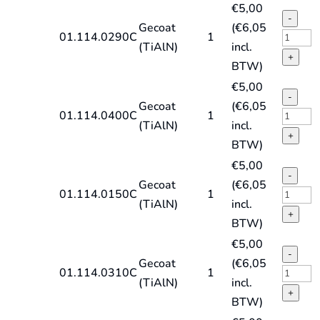
€
5,00
TiAlN
DIN338
-
Gecoat
(
€
6,05
quantit
type
HSS-
01.114.0290C
1
(TiAlN)
incl.
HD-
E
+
BTW)
X,
spiraal
€
5,00
TiAlN
DIN338
-
Gecoat
(
€
6,05
quantit
type
HSS-
01.114.0400C
1
(TiAlN)
incl.
HD-
E
+
BTW)
X,
spiraal
€
5,00
TiAlN
DIN338
-
Gecoat
(
€
6,05
quantit
type
HSS-
01.114.0150C
1
(TiAlN)
incl.
HD-
E
+
BTW)
X,
spiraal
€
5,00
TiAlN
DIN338
-
Gecoat
(
€
6,05
quantit
type
HSS-
01.114.0310C
1
(TiAlN)
incl.
HD-
E
+
BTW)
X,
spiraal