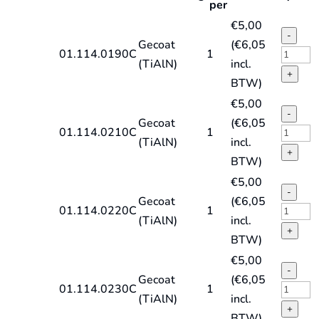
per
€
5,00
-
Gecoat
(
€
6,05
HSS-
01.114.0190C
1
(TiAlN)
incl.
E
+
BTW)
spiraal
€
5,00
DIN338
-
Gecoat
(
€
6,05
type
HSS-
01.114.0210C
1
(TiAlN)
incl.
HD-
E
+
BTW)
X,
spiraal
€
5,00
TiAlN
DIN338
-
Gecoat
(
€
6,05
quantit
type
HSS-
01.114.0220C
1
(TiAlN)
incl.
HD-
E
+
BTW)
X,
spiraal
€
5,00
TiAlN
DIN338
-
Gecoat
(
€
6,05
quantit
type
HSS-
01.114.0230C
1
(TiAlN)
incl.
HD-
E
+
BTW)