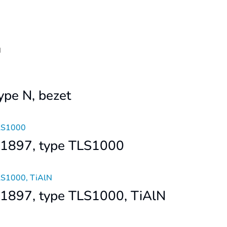
d
ype N, bezet
N1897, type TLS1000
N1897, type TLS1000, TiAlN