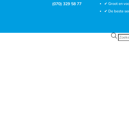
(070) 329 58 77
✔ Groot en voo
✔ De beste se
Prod
zoek