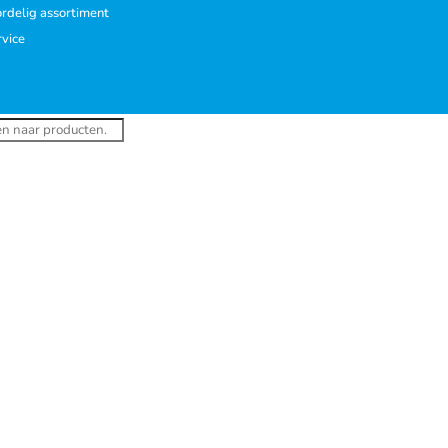
rdelig assortiment
rvice
ucten
en