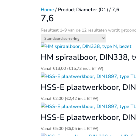
Home
/ Product Diameter (D1) / 7,6
7,6
Resultaat 1–9 van de 12 resultaten wordt getoon
HM spiraalboor, DIN338, t
Vanaf
€
13,00
(
€
15,73
incl. BTW)
HSS-E plaatwerkboor, DI
Vanaf
€
2,00
(
€
2,42
incl. BTW)
HSS-E plaatwerkboor, DI
Vanaf
€
5,00
(
€
6,05
incl. BTW)