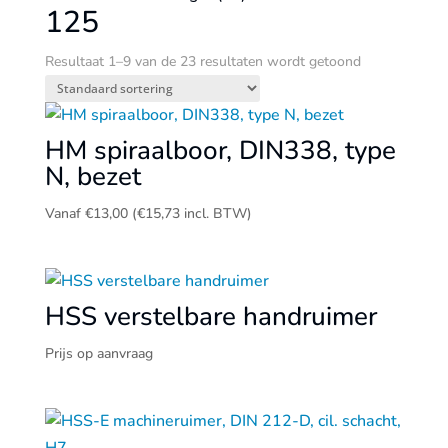
125
Resultaat 1–9 van de 23 resultaten wordt getoond
HM spiraalboor, DIN338, type
N, bezet
Vanaf
€
13,00
(
€
15,73
incl. BTW)
HSS verstelbare handruimer
Prijs op aanvraag