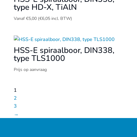
type HD-X, TiAlN
Vanaf
€
5,00
(
€
6,05
incl. BTW)
HSS-E spiraalboor, DIN338,
type TLS1000
Prijs op aanvraag
1
2
3
→