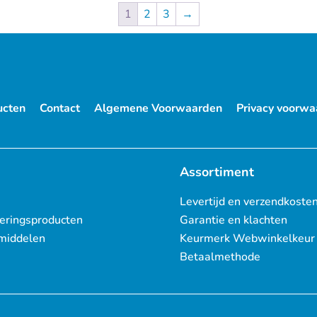
1
2
3
→
ucten
Contact
Algemene Voorwaarden
Privacy voorwa
Assortiment
Levertijd en verzendkoste
eringsproducten
Garantie en klachten
middelen
Keurmerk Webwinkelkeur
Betaalmethode