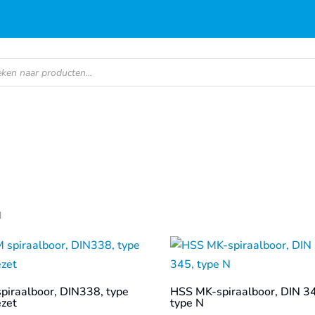
en
d
piraalboor, DIN338, type
HSS MK-spiraalboor, DIN 3
ezet
type N