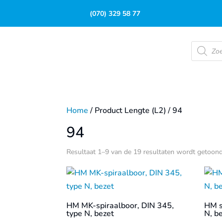
(070) 329 58 77
Product
zoeken
Home
/ Product Lengte (L2) / 94
94
Resultaat 1–9 van de 19 resultaten wordt getoon
HM MK-spiraalboor, DIN 345,
HM s
type N, bezet
N, b