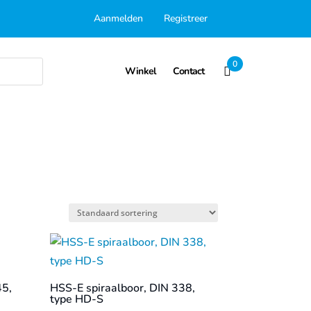
Aanmelden
Registreer
0
Winkel
Contact
45,
HSS-E spiraalboor, DIN 338,
type HD-S