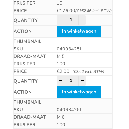
10
€
126,00
(
€
152,46
incl. BTW)
Zeskantmoer met linkse draad 
-
+
In winkelwagen
04093425L
M 5
100
€
2,00
(
€
2,42
incl. BTW)
Zeskantmoer met linkse draad 
-
+
In winkelwagen
04093426L
M 6
100