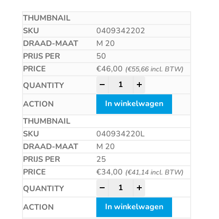
0409342202
M 20
50
€
46,00
(
€
55,66
incl. BTW)
Zeskantmoer met linkse draad 
-
+
In winkelwagen
040934220L
M 20
25
€
34,00
(
€
41,14
incl. BTW)
Zeskantmoer met linkse draad 
-
+
In winkelwagen