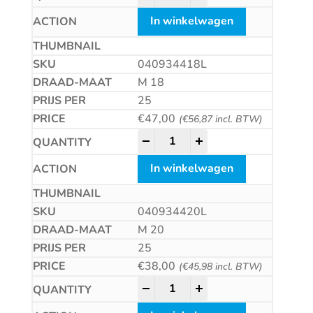
In winkelwagen
040934418L
M 18
25
€
47,00
(
€
56,87
incl. BTW)
Zeskantmoer met linkse draad 
-
+
In winkelwagen
040934420L
M 20
25
€
38,00
(
€
45,98
incl. BTW)
Zeskantmoer met linkse draad 
-
+