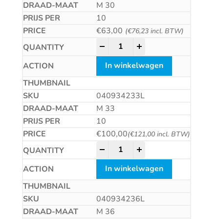
M 30
10
€
63,00
(
€
76,23
incl. BTW)
Zeskantmoer met linkse draad 
-
+
In winkelwagen
040934233L
M 33
10
€
100,00
(
€
121,00
incl. BTW)
Zeskantmoer met linkse draad 
-
+
In winkelwagen
040934236L
M 36