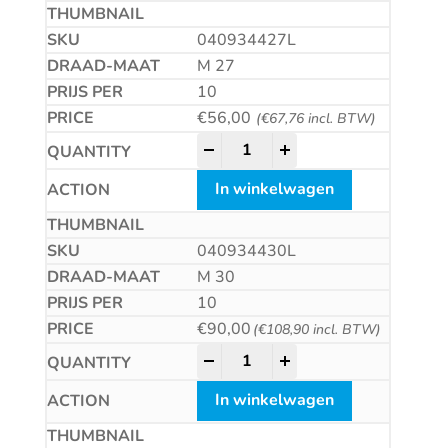
040934427L
M 27
10
€
56,00
(
€
67,76
incl. BTW)
Zeskantmoer met linkse draad 
-
+
In winkelwagen
040934430L
M 30
10
€
90,00
(
€
108,90
incl. BTW)
Zeskantmoer met linkse draad 
-
+
In winkelwagen