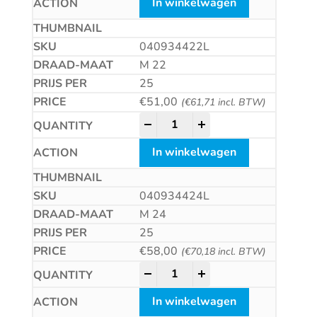
In winkelwagen
040934422L
M 22
25
€
51,00
(
€
61,71
incl. BTW)
Zeskantmoer met linkse draad 
-
+
In winkelwagen
040934424L
M 24
25
€
58,00
(
€
70,18
incl. BTW)
Zeskantmoer met linkse draad 
-
+
In winkelwagen