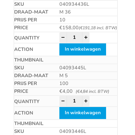
040934436L
M 36
10
€
158,00
(
€
191,18
incl. BTW)
Zeskantmoer met linkse draad 
-
+
In winkelwagen
04093445L
M 5
100
€
4,00
(
€
4,84
incl. BTW)
Zeskantmoer met linkse draad 
-
+
In winkelwagen
04093446L