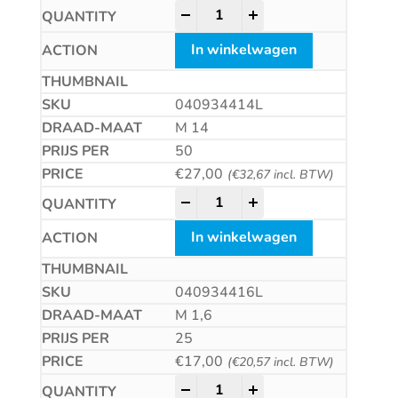
Zeskantmoer met linkse draad 
-
+
In winkelwagen
040934414L
M 14
50
€
27,00
(
€
32,67
incl. BTW)
Zeskantmoer met linkse draad 
-
+
In winkelwagen
040934416L
M 1,6
25
€
17,00
(
€
20,57
incl. BTW)
Zeskantmoer met linkse draad 
-
+