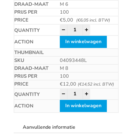
M 6
100
€
5,00
(
€
6,05
incl. BTW)
Zeskantmoer met linkse draad 
-
+
In winkelwagen
04093448L
M 8
100
€
12,00
(
€
14,52
incl. BTW)
Zeskantmoer met linkse draad 
-
+
In winkelwagen
Aanvullende informatie