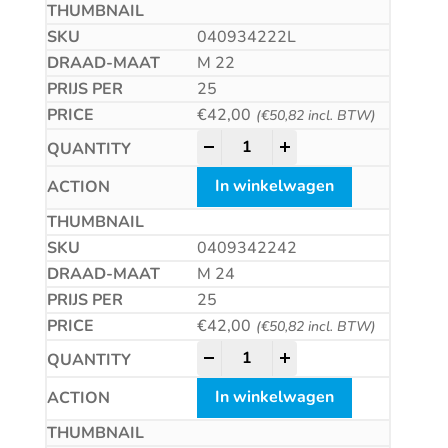
040934222L
M 22
25
€
42,00
(
€
50,82
incl. BTW)
Zeskantmoer met linkse draad 
-
+
In winkelwagen
0409342242
M 24
25
€
42,00
(
€
50,82
incl. BTW)
Zeskantmoer met linkse draad 
-
+
In winkelwagen