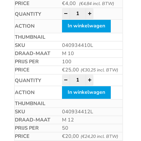
€
4,00
(
€
4,84
incl. BTW)
Zeskantmoer met linkse draad 
-
+
In winkelwagen
040934410L
M 10
100
€
25,00
(
€
30,25
incl. BTW)
Zeskantmoer met linkse draad 
-
+
In winkelwagen
040934412L
M 12
50
€
20,00
(
€
24,20
incl. BTW)