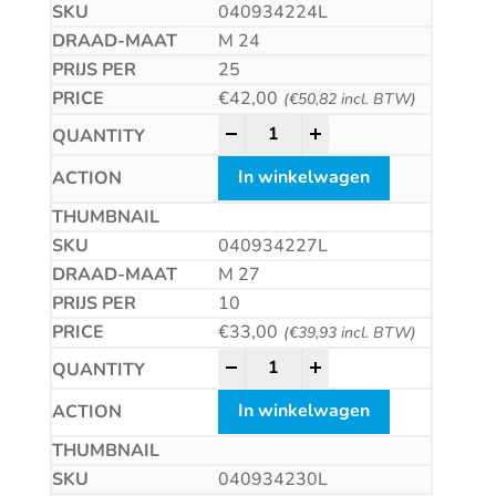
040934224L
M 24
25
€
42,00
(
€
50,82
incl. BTW)
Zeskantmoer met linkse draad 
-
+
In winkelwagen
040934227L
M 27
10
€
33,00
(
€
39,93
incl. BTW)
Zeskantmoer met linkse draad 
-
+
In winkelwagen
040934230L