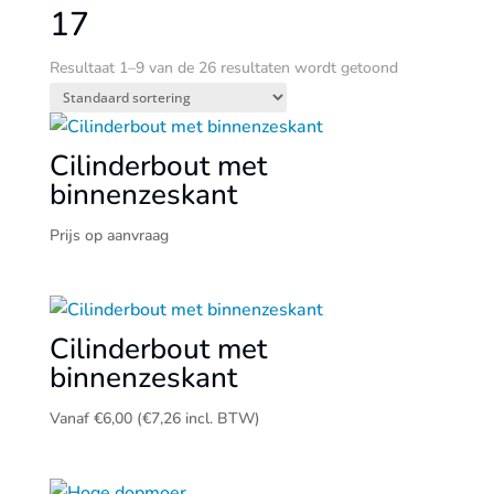
17
Resultaat 1–9 van de 26 resultaten wordt getoond
Cilinderbout met
binnenzeskant
Prijs op aanvraag
Cilinderbout met
binnenzeskant
Vanaf
€
6,00
(
€
7,26
incl. BTW)