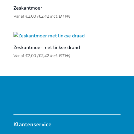
Zeskantmoer
Vanaf
€
2,00
(
€
2,42
incl. BTW)
Zeskantmoer met linkse draad
Vanaf
€
2,00
(
€
2,42
incl. BTW)
Klantenservice