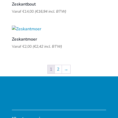
Zeskantbout
Vanaf
€
14,00
(
€
16,94
incl. BTW)
Zeskantmoer
Vanaf
€
2,00
(
€
2,42
incl. BTW)
1
2
→