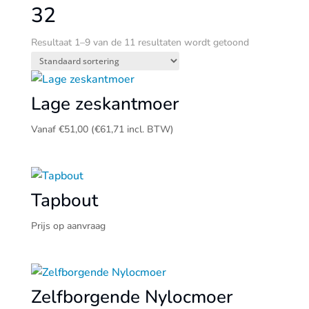
32
Resultaat 1–9 van de 11 resultaten wordt getoond
Lage zeskantmoer
Vanaf
€
51,00
(
€
61,71
incl. BTW)
Tapbout
Prijs op aanvraag
Zelfborgende Nylocmoer