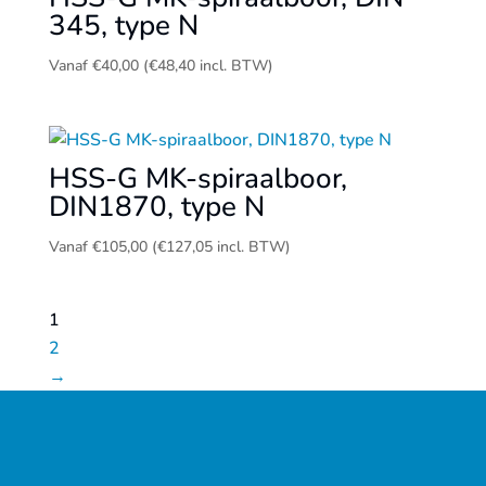
345, type N
Vanaf
€
40,00
(
€
48,40
incl. BTW)
HSS-G MK-spiraalboor,
DIN1870, type N
Vanaf
€
105,00
(
€
127,05
incl. BTW)
1
2
→