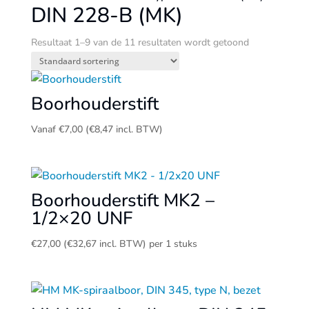
DIN 228-B (MK)
Resultaat 1–9 van de 11 resultaten wordt getoond
Boorhouderstift
Vanaf
€
7,00
(
€
8,47
incl. BTW)
Boorhouderstift MK2 –
1/2×20 UNF
€
27,00
(
€
32,67
incl. BTW)
per 1 stuks