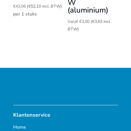
W
€
43,06
(
€
52,10
incl. BTW)
(aluminium)
per 1 stuks
Vanaf
€
3,00
(
€
3,63
incl.
BTW)
Klantenservice
Home