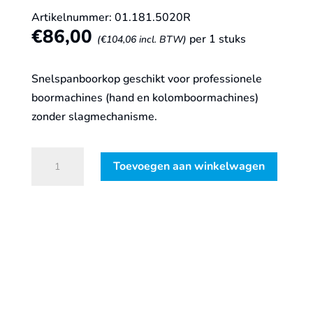
Artikelnummer: 01.181.5020R
€
86,00
per 1 stuks
(
€
104,06
incl. BTW)
Snelspanboorkop geschikt voor professionele
boormachines (hand en kolomboormachines)
zonder slagmechanisme.
Snelspanboorkop
Toevoegen aan winkelwagen
PREMIUM
PRO
ø0,5-
16,
B16
aantal