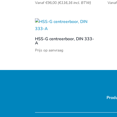
Vanaf
€
96,00
(
€
116,16
incl. BTW)
Vana
HSS-G centreerboor, DIN 333-
A
Prijs op aanvraag
Prod