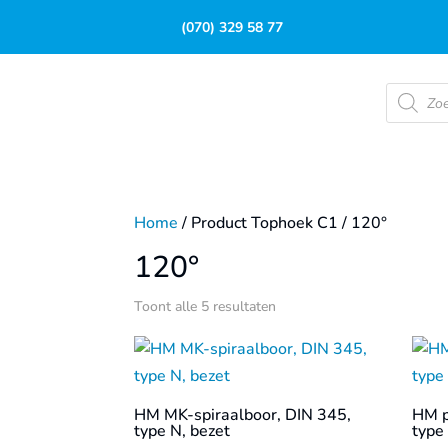
(070) 329 58 77
Product
zoeken
Home
/ Product Tophoek C1 / 120°
120°
Toont alle 5 resultaten
HM MK-spiraalboor, DIN 345,
HM p
type N, bezet
type