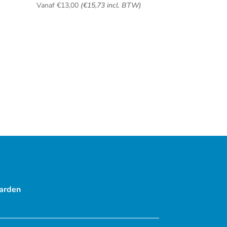
)
Vanaf
€
13,00
(
€
15,73
incl. BTW)
arden