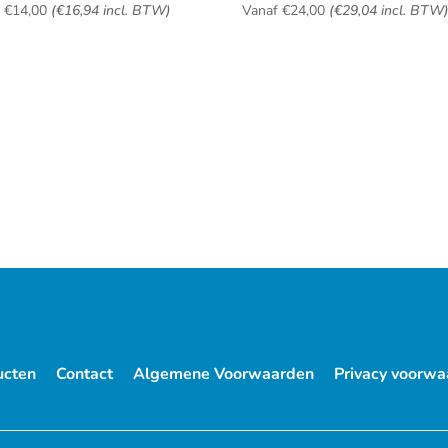
f
€
14,00
(
€
16,94
incl. BTW)
Vanaf
€
24,00
(
€
29,04
incl. BTW
ucten
Contact
Algemene Voorwaarden
Privacy voorwa