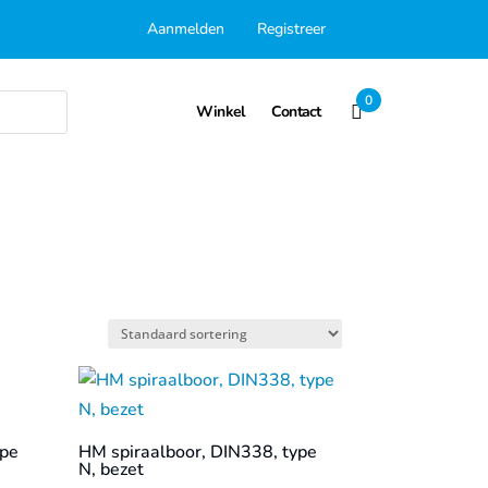
Aanmelden
Registreer
0
Winkel
Contact
ype
HM spiraalboor, DIN338, type
N, bezet