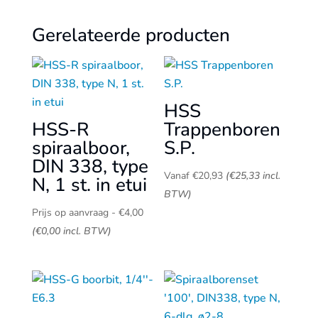
Gerelateerde producten
HSS
HSS-R
Trappenboren
spiraalboor,
S.P.
DIN 338, type
Vanaf
€
20,93
(
€
25,33
incl.
N, 1 st. in etui
BTW)
Prijsklasse:
Prijs op aanvraag
-
€
4,00
Prijs
(
€
0,00
incl. BTW)
op
aanvraag
tot
€4,00