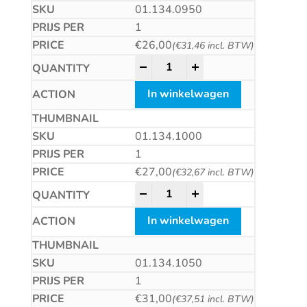
01.134.0950
1
€
26,00
(
€
31,46
incl. BTW)
HM plaatwerkboor, DIN8037, ty
-
+
In winkelwagen
01.134.1000
1
€
27,00
(
€
32,67
incl. BTW)
HM plaatwerkboor, DIN8037, ty
-
+
In winkelwagen
01.134.1050
1
€
31,00
(
€
37,51
incl. BTW)