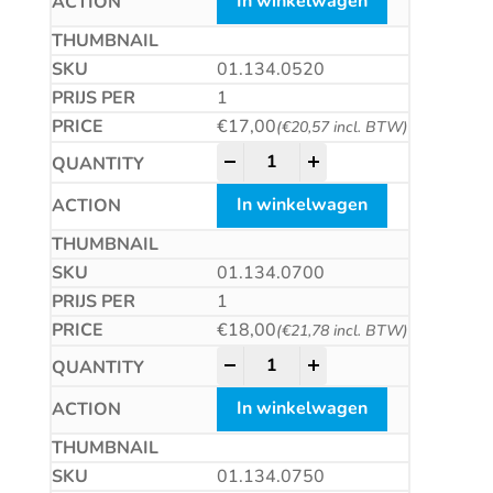
In winkelwagen
01.134.0520
1
€
17,00
(
€
20,57
incl. BTW)
HM plaatwerkboor, DIN8037, ty
-
+
In winkelwagen
01.134.0700
1
€
18,00
(
€
21,78
incl. BTW)
HM plaatwerkboor, DIN8037, ty
-
+
In winkelwagen
01.134.0750