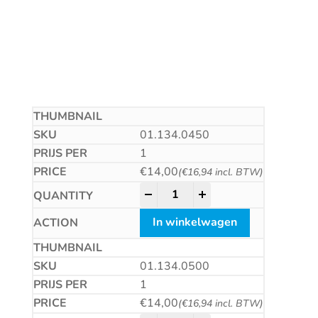
01.134.0450
1
€
14,00
(
€
16,94
incl. BTW)
HM plaatwerkboor, DIN8037, ty
-
+
In winkelwagen
01.134.0500
1
€
14,00
(
€
16,94
incl. BTW)