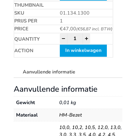
01.134.1300
1
€
47,00
(
€
56,87
incl. BTW)
HM plaatwerkboor, DIN8037, ty
-
+
In winkelwagen
Aanvullende informatie
Aanvullende informatie
Gewicht
0,01 kg
Materiaal
HM-Bezet
10,0
,
10,2
,
10,5
,
12,0
,
13,0
,
3,0
,
3,3
,
3,5
,
4,0
,
4,2
,
4,5
,