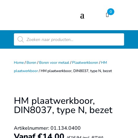
0
Producten
zoeken
Home
/
Boren
/
Boren voor metaal
/
Plaatwerkboren
/
HM
plaatwerkboor
/ HM plaatwerkboor, DIN8037, type N, bezet
HM plaatwerkboor,
DIN8037, type N, bezet
Artikelnummer: 01.134.0400
Vanaf
€
14,00
(
€
16,94
incl. BTW)