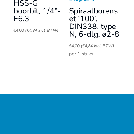
HSS-G
boorbit, 1/4”-
Spiraalborens
E6.3
et ‘100’,
DIN338, type
€
4,00
(
€
4,84
incl. BTW)
N, 6-dlg, ø2-8
€
4,00
(
€
4,84
incl. BTW)
per 1 stuks