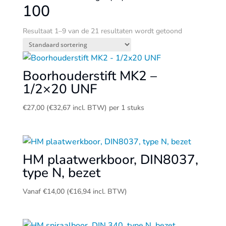
100
Resultaat 1–9 van de 21 resultaten wordt getoond
Boorhouderstift MK2 –
1/2×20 UNF
€
27,00
(
€
32,67
incl. BTW)
per 1 stuks
HM plaatwerkboor, DIN8037,
type N, bezet
Vanaf
€
14,00
(
€
16,94
incl. BTW)