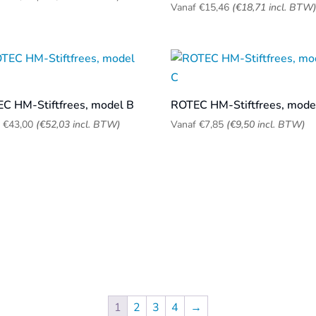
Vanaf
€
15,46
(
€
18,71
incl. BTW
C HM-Stiftfrees, model B
ROTEC HM-Stiftfrees, mode
f
€
43,00
(
€
52,03
incl. BTW)
Vanaf
€
7,85
(
€
9,50
incl. BTW)
1
2
3
4
→