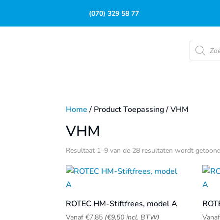
(070) 329 58 77
Product
zoeken
Home
/ Product Toepassing / VHM
VHM
Resultaat 1–9 van de 28 resultaten wordt getoon
ROTEC HM-Stiftfrees, model A
ROTE
Vanaf
€
7,85
(
€
9,50
incl. BTW)
Vana