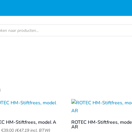
en
d
C HM-Stiftfrees, model A
ROTEC HM-Stiftfrees, mode
AR
f
€
39,00
(
€
47,19
incl. BTW)