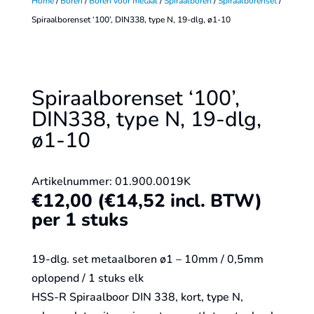
Home
/
Boren
/
Boren voor metaal
/
Spiraalboren
/
Spiraalborenset
/
Spiraalborenset ‘100’, DIN338, type N, 19-dlg, ø1-10
Spiraalborenset ‘100’,
DIN338, type N, 19-dlg,
ø1-10
Artikelnummer: 01.900.0019K
€
12,00
(
€
14,52
incl. BTW)
per 1 stuks
19-dlg. set metaalboren ø1 – 10mm / 0,5mm
oplopend / 1 stuks elk
HSS-R Spiraalboor DIN 338, kort, type N,