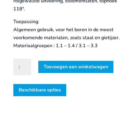
rolgewalste uitvoering, stoomontlaten, tophoek
118°.
Toepassing:
Algemeen gebruik, voor het boren in de meest
voorkomende materialen, zoals staal en gietijzer.
Materiaalgroepen : 1.1 – 1.4 / 3.1 – 3.3
Spiraalborenset
Toevoegen aan winkelwagen
'100',
DIN338,
type
Beschikbare opties
N,
19-
dlg,
ø1-
10