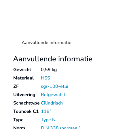
aantal
Aanvullende informatie
Aanvullende informatie
Gewicht
0,59 kg
Materiaal
HSS
ZF
sgr-100-etui
Uitvoering
Rolgewalst
Schachttype
Cilindrisch
Tophoek C1
118°
Type
Type N
Norm
DIN 338 (normaal)