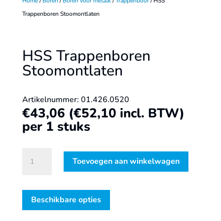
Home
/
Boren
/
Boren voor metaal
/
Trappenboor
/ HSS
Trappenboren Stoomontlaten
HSS Trappenboren
Stoomontlaten
Artikelnummer: 01.426.0520
€
43,06
(
€
52,10
incl. BTW)
per 1 stuks
HSS
Toevoegen aan winkelwagen
Trappenboren
Stoomontlaten
aantal
Beschikbare opties