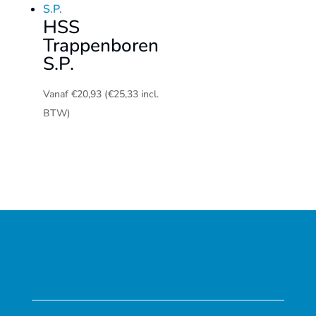
HSS
Trappenboren
S.P.
Vanaf
€
20,93
(
€
25,33
incl.
BTW)