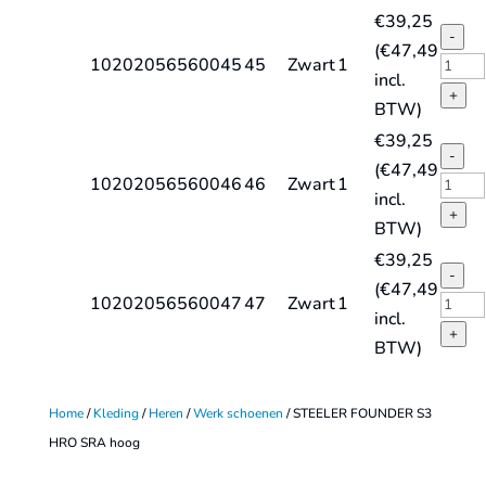
quant
S3
€
39,25
HRO
-
(
€
47,49
SRA
STEE
10202056560045
45
Zwart
1
incl.
hoog
FOU
+
BTW)
quant
S3
€
39,25
HRO
-
(
€
47,49
SRA
STEE
10202056560046
46
Zwart
1
incl.
hoog
FOU
+
BTW)
quant
S3
€
39,25
HRO
-
(
€
47,49
SRA
STEE
10202056560047
47
Zwart
1
incl.
hoog
FOU
+
BTW)
quant
S3
HRO
Home
/
Kleding
/
Heren
/
Werk schoenen
/ STEELER FOUNDER S3
SRA
HRO SRA hoog
hoog
quant