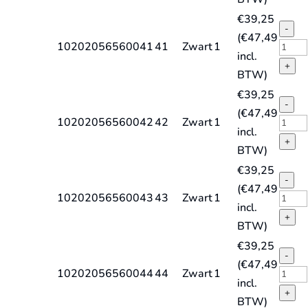
quant
S3
€
39,25
HRO
-
(
€
47,49
SRA
STEE
10202056560041
41
Zwart
1
incl.
hoog
FOU
+
BTW)
quant
S3
€
39,25
HRO
-
(
€
47,49
SRA
STEE
10202056560042
42
Zwart
1
incl.
hoog
FOU
+
BTW)
quant
S3
€
39,25
HRO
-
(
€
47,49
SRA
STEE
10202056560043
43
Zwart
1
incl.
hoog
FOU
+
BTW)
quant
S3
€
39,25
HRO
-
(
€
47,49
SRA
STEE
10202056560044
44
Zwart
1
incl.
hoog
FOU
+
BTW)