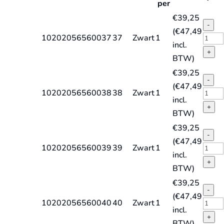
per
€
39,25
-
(
€
47,49
STEE
10202056560037
37
Zwart
1
incl.
FOU
+
BTW)
S3
€
39,25
HRO
-
(
€
47,49
SRA
STEE
10202056560038
38
Zwart
1
incl.
hoog
FOU
+
BTW)
quant
S3
€
39,25
HRO
-
(
€
47,49
SRA
STEE
10202056560039
39
Zwart
1
incl.
hoog
FOU
+
BTW)
quant
S3
€
39,25
HRO
-
(
€
47,49
SRA
STEE
10202056560040
40
Zwart
1
incl.
hoog
FOU
+
BTW)