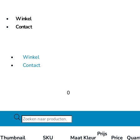
Winkel
Contact
Winkel
Contact
0
Producten
zoeken
Prijs
Thumbnail
SKU
Maat
Kleur
Price
Quant