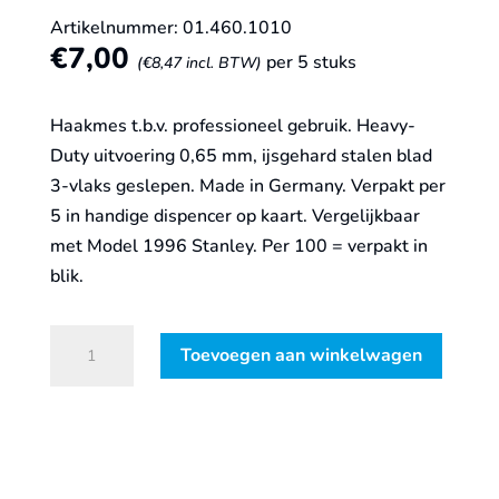
Artikelnummer: 01.460.1010
€
7,00
per 5 stuks
(
€
8,47
incl. BTW)
Haakmes t.b.v. professioneel gebruik. Heavy-
Duty uitvoering 0,65 mm, ijsgehard stalen blad
3-vlaks geslepen. Made in Germany. Verpakt per
5 in handige dispencer op kaart. Vergelijkbaar
met Model 1996 Stanley. Per 100 = verpakt in
blik.
Rotec
Toevoegen aan winkelwagen
reserve-
messen
HAAK
48,2x0,65
mm