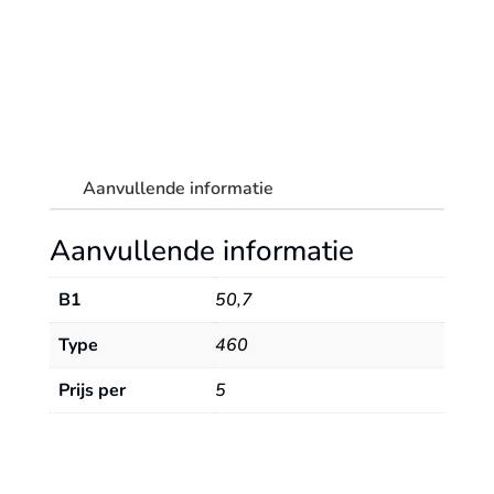
-
V.E.=
100
st
aantal
Aanvullende informatie
Aanvullende informatie
B1
50,7
Type
460
Prijs per
5