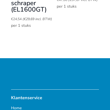
schraper
per 1 stuks
(EL1600GT)
€
24,54
(
€
29,69
incl. BTW)
per 1 stuks
Klantenservice
Home