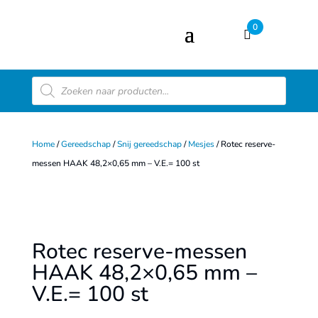
0
Producten
zoeken
Home
/
Gereedschap
/
Snij gereedschap
/
Mesjes
/ Rotec reserve-
messen HAAK 48,2×0,65 mm – V.E.= 100 st
Rotec reserve-messen
HAAK 48,2×0,65 mm –
V.E.= 100 st