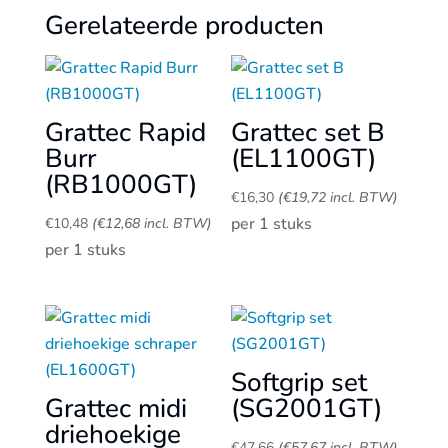
Gerelateerde producten
Grattec Rapid
Grattec set B
Burr
(EL1100GT)
(RB1000GT)
€
16,30
(
€
19,72
incl. BTW)
per 1 stuks
€
10,48
(
€
12,68
incl. BTW)
per 1 stuks
Softgrip set
Grattec midi
(SG2001GT)
driehoekige
€
47,66
(
€
57,67
incl. BTW)