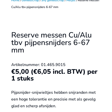
Home
/
Gereedschap
/
Snij gereedschap
/
Mesjes
/ Reserve messen
Cu/Alu tbv pijpensnijders 6-67 mm
Reserve messen Cu/Alu
tbv pijpensnijders 6-67
mm
Artikelnummer: 01.465.9015
€
5,00
(
€
6,05
incl. BTW)
per
1 stuks
Pijpsnijder-snijwieltjes hebben snijranden met
een hoge tolerantie en precisie met als gevolg
glad en scherp afsnijden.