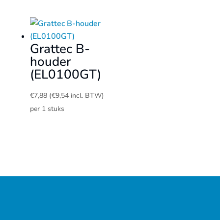
Grattec B-
houder
(EL0100GT)
€
7,88
(
€
9,54
incl. BTW)
per 1 stuks