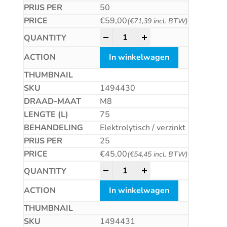
50
€
59,00
(
€
71,39
incl. BTW)
Hulsanker FISCHER TA M-NL Fi
-
+
In winkelwagen
1494430
M8
75
Elektrolytisch / verzinkt
25
€
45,00
(
€
54,45
incl. BTW)
Hulsanker FISCHER TA M-NL Fi
-
+
In winkelwagen
1494431