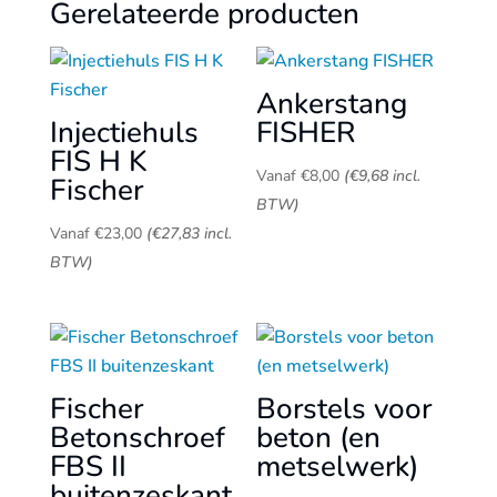
Gerelateerde producten
Ankerstang
Injectiehuls
FISHER
FIS H K
Vanaf
€
8,00
(
€
9,68
incl.
Fischer
BTW)
Vanaf
€
23,00
(
€
27,83
incl.
BTW)
Fischer
Borstels voor
Betonschroef
beton (en
FBS II
metselwerk)
buitenzeskant