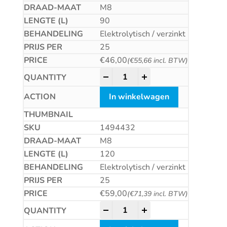
M8
90
Elektrolytisch / verzinkt
25
€
46,00
(
€
55,66
incl. BTW)
Hulsanker FISCHER TA M-NL Fi
-
+
In winkelwagen
1494432
M8
120
Elektrolytisch / verzinkt
25
€
59,00
(
€
71,39
incl. BTW)
Hulsanker FISCHER TA M-NL Fi
-
+