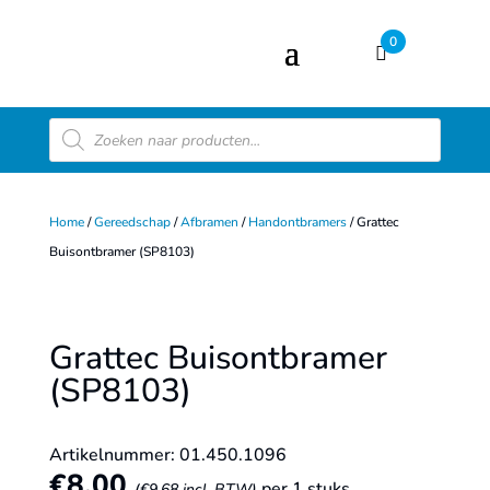
0
Producten
zoeken
Home
/
Gereedschap
/
Afbramen
/
Handontbramers
/ Grattec
Buisontbramer (SP8103)
Grattec Buisontbramer
(SP8103)
Artikelnummer: 01.450.1096
€
8,00
per 1 stuks
(
€
9,68
incl. BTW)