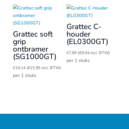
Grattec C-
Grattec soft
houder
grip
(EL0300GT)
ontbramer
€
7,88
(
€
9,54
incl. BTW)
(SG1000GT)
per 1 stuks
€
18,14
(
€
21,95
incl. BTW)
per 1 stuks