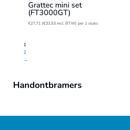
Grattec mini set
(FT3000GT)
€
27,71
(
€
33,53
incl. BTW)
per 1 stuks
1
2
→
Handontbramers