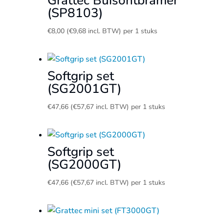
Grattec Buisontbramer
(SP8103)
€
8,00
(
€
9,68
incl. BTW)
per 1 stuks
Softgrip set
(SG2001GT)
€
47,66
(
€
57,67
incl. BTW)
per 1 stuks
Softgrip set
(SG2000GT)
€
47,66
(
€
57,67
incl. BTW)
per 1 stuks