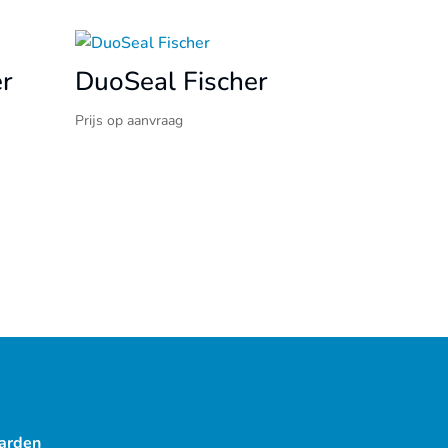
r
DuoSeal Fischer
Prijs op aanvraag
arden