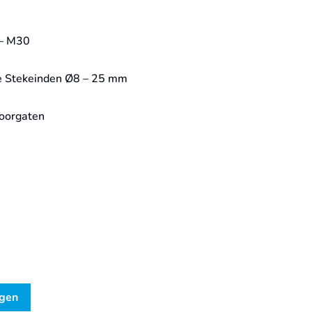
 – M30
de Stekeinden Ø8 – 25 mm
Boorgaten
agen