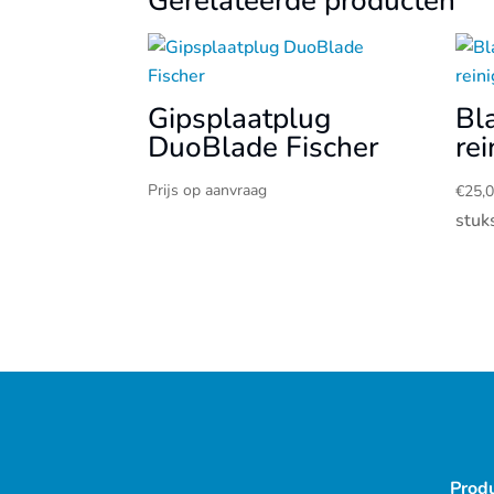
Gerelateerde producten
Gipsplaatplug
Bl
DuoBlade Fischer
re
Prijs op aanvraag
€
25,
stuk
Prod