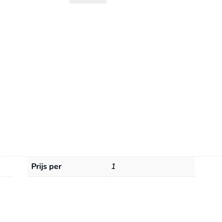
V
Injectiesysteem
aantal
Prijs per
1