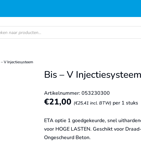
en
s – V Injectiesysteem
Bis – V Injectiesystee
Artikelnummer: 053230300
€
21,00
per 1 stuks
(
€
25,41
incl. BTW)
ETA optie 1 goedgekeurde, snel uithardende
voor HOGE LASTEN. Geschikt voor Draad- 
Ongescheurd Beton.