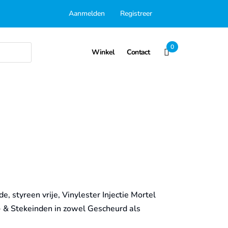
Aanmelden
Registreer
0
Winkel
Contact
m
, styreen vrije, Vinylester Injectie Mortel
& Stekeinden in zowel Gescheurd als