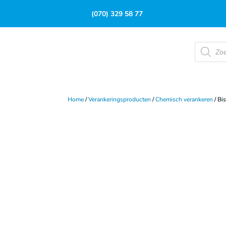
(070) 329 58 77
Product
zoeken
Home
/
Verankeringsproducten
/
Chemisch verankeren
/ Bi