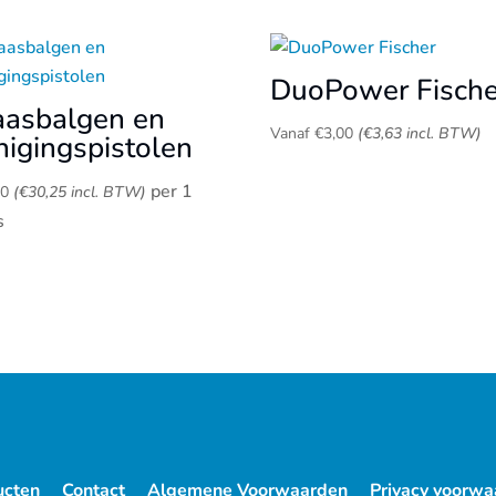
DuoPower Fische
aasbalgen en
Vanaf
€
3,00
(
€
3,63
incl. BTW)
inigingspistolen
per 1
00
(
€
30,25
incl. BTW)
s
ucten
Contact
Algemene Voorwaarden
Privacy voorwa