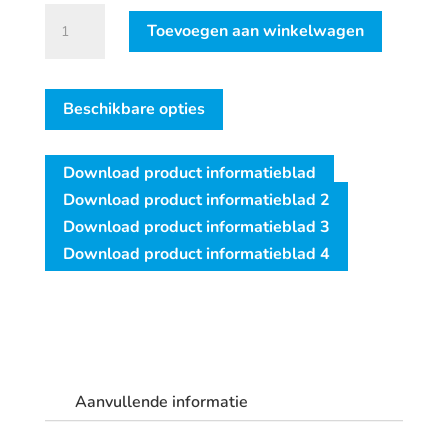
Betonschroef
Toevoegen aan winkelwagen
FISCHER
FBS
II
Beschikbare opties
6
M8/M10
Download product informatieblad
met
Download product informatieblad 2
binnendraad
Download product informatieblad 3
aantal
Download product informatieblad 4
Aanvullende informatie