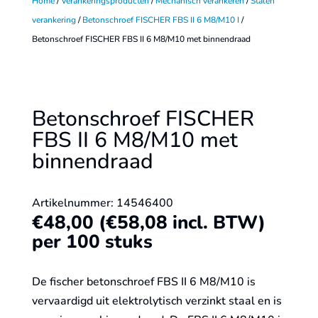
Home
/
Verankeringsproducten
/
Mechanisch verankeren
/
Stalen
verankering
/
Betonschroef FISCHER FBS II 6 M8/M10 I
/
Betonschroef FISCHER FBS II 6 M8/M10 met binnendraad
Betonschroef FISCHER
FBS II 6 M8/M10 met
binnendraad
Artikelnummer: 14546400
€
48,00
(
€
58,08
incl. BTW)
per 100 stuks
De fischer betonschroef FBS II 6 M8/M10 is
vervaardigd uit elektrolytisch verzinkt staal en is