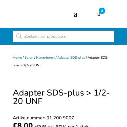
0
Producten
zoeken
Home
/
Boren
/
Hamerboren
/
Adapter SDS-plus
/ Adapter SDS-
plus > 1/2-20 UNF
Adapter SDS-plus > 1/2-
20 UNF
Artikelnummer: 01.200.9007
€
8,00
per 1 stuks
(
€
9,68
incl. BTW)