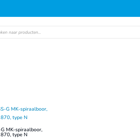
en
G MK-spiraalboor,
870, type N