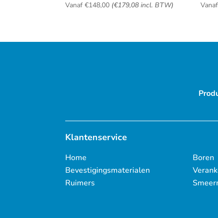
Vanaf
€
148,00
(
€
179,08
incl. BTW)
Vana
Prod
Klantenservice
Home
Boren
Bevestigingsmaterialen
Verank
Ruimers
Smeer