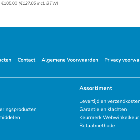
f
€
105,00
(
€
127,05
incl. BTW)
ucten
Contact
Algemene Voorwaarden
Privacy voorwa
Assortiment
Levertijd en verzendkoste
eringsproducten
Garantie en klachten
middelen
Keurmerk Webwinkelkeur
Betaalmethode