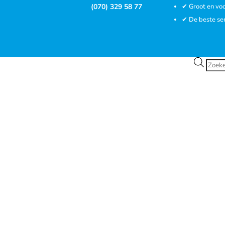
(070) 329 58 77
✔ Groot en voo
✔ De beste se
Prod
zoek