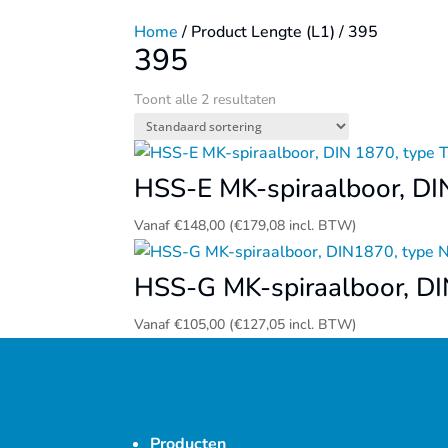
Home
/ Product Lengte (L1) / 395
395
Toont alle 2 resultaten
HSS-E MK-spiraalboor, D
Vanaf
€
148,00
(
€
179,08
incl. BTW)
HSS-G MK-spiraalboor, DI
Vanaf
€
105,00
(
€
127,05
incl. BTW)
Producten