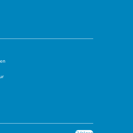
ten
ur