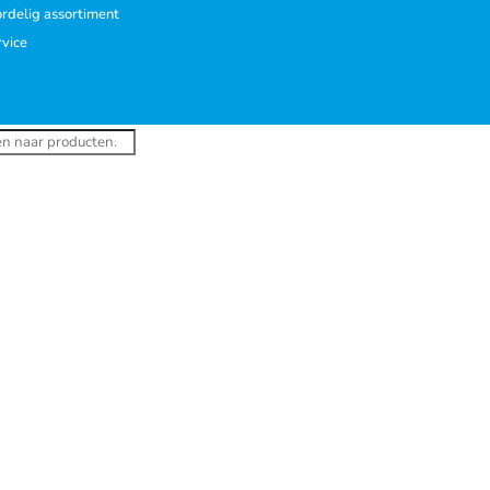
rdelig assortiment
rvice
ucten
en