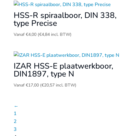
aanvraag
tot
HSS-R spiraalboor, DIN 338,
€4,00
type Precise
Vanaf
€
4,00
(
€
4,84
incl. BTW)
IZAR HSS-E plaatwerkboor,
DIN1897, type N
Vanaf
€
17,00
(
€
20,57
incl. BTW)
←
1
2
3