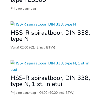
Prijs op aanvraag
HSS-R spiraalboor, DIN 338,
type N
Vanaf
€
2,00
(
€
2,42
incl. BTW)
HSS-R spiraalboor, DIN 338,
type N, 1 st. in etui
Prijsklasse:
Prijs op aanvraag
-
€
4,00
(
€
0,00
incl. BTW)
Prijs
op