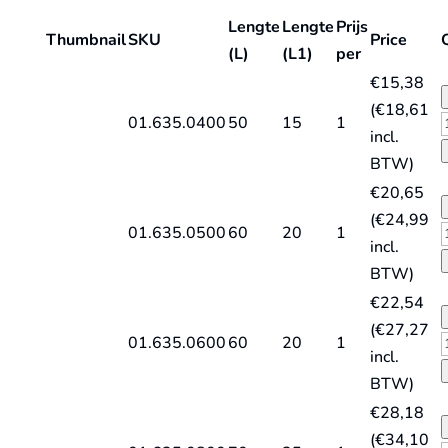
Lengte
Lengte
Prijs
Thumbnail
SKU
Price
(L)
(L1)
per
€
15,38
(
€
18,61
01.635.0400
50
15
1
incl.
V
BTW)
€
20,65
g
(
€
24,99
S
01.635.0500
60
20
1
incl.
L
V
BTW)
l
€
22,54
q
g
(
€
27,27
S
01.635.0600
60
20
1
incl.
L
V
BTW)
l
€
28,18
q
g
(
€
34,10