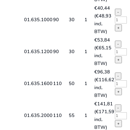
lang
TiAlN-
€
40,44
quantit
gecoat,
-
(
€
48,93
Silver-
VHM
01.635.1000
90
30
1
incl.
Line
Vingerf
+
BTW)
lang
TiAlN-
€
53,84
quantit
gecoat,
-
(
€
65,15
Silver-
VHM
01.635.1200
90
30
1
incl.
Line
Vingerf
+
BTW)
lang
TiAlN-
€
96,38
quantit
gecoat,
-
(
€
116,62
Silver-
VHM
01.635.1600
110
50
1
incl.
Line
Vingerf
+
BTW)
lang
TiAlN-
€
141,81
quantit
gecoat,
-
(
€
171,59
Silver-
VHM
01.635.2000
110
55
1
incl.
Line
Vingerf
+
BTW)