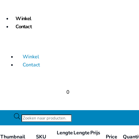
Winkel
Contact
Winkel
Contact
0
Producten
zoeken
Lengte
Lengte
Prijs
Thumbnail
SKU
Price
Quanti