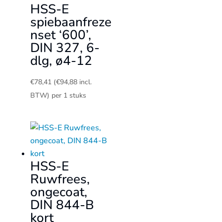
HSS-E
spiebaanfreze
nset ‘600’,
DIN 327, 6-
dlg, ø4-12
€
78,41
(
€
94,88
incl.
BTW)
per 1 stuks
HSS-E
Ruwfrees,
ongecoat,
DIN 844-B
kort