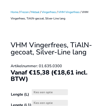
lang
TiAlN-
quantit
gecoat,
Home
/
Frezen
/
Metaal
/
Vingerfrees
/
VHM Vingerfrees
/ VHM
Silver-
Vingerfrees, TiAlN-gecoat, Silver-Line lang
Line
lang
quantit
VHM Vingerfrees, TiAlN-
gecoat, Silver-Line lang
Artikelnummer: 01.635.0300
Vanaf
€
15,38
(
€
18,61
incl.
BTW)
Lengte (L)
Lengte (L1)