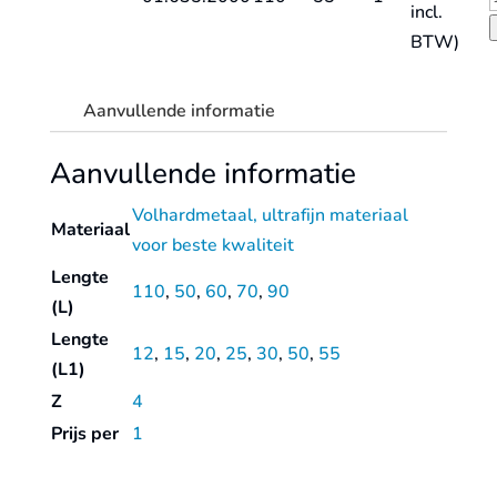
incl.
L
V
BTW)
l
q
g
Aanvullende informatie
S
L
Aanvullende informatie
l
q
Volhardmetaal, ultrafijn materiaal
Materiaal
voor beste kwaliteit
Lengte
110
,
50
,
60
,
70
,
90
(L)
Lengte
12
,
15
,
20
,
25
,
30
,
50
,
55
(L1)
Z
4
Prijs per
1