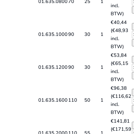
S
01.635.0800
70
25
1
incl.
L
V
BTW)
l
€
40,44
q
g
(
€
48,93
S
01.635.1000
90
30
1
incl.
L
V
BTW)
l
€
53,84
q
g
(
€
65,15
S
01.635.1200
90
30
1
incl.
L
V
BTW)
l
€
96,38
q
g
(
€
116,62
S
01.635.1600
110
50
1
incl.
L
V
BTW)
l
€
141,81
q
g
(
€
171,59
S
01.635.2000
110
55
1