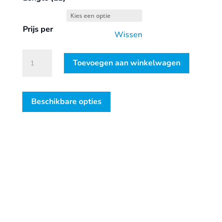
Prijs per
Wissen
VHM
Toevoegen aan winkelwagen
Vingerfrees,
TiAlN-
gecoat,
Beschikbare opties
Silver-
Line
lang
aantal