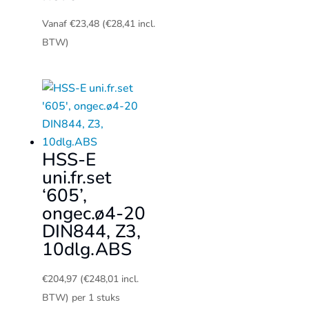
Vanaf
€
23,48
(
€
28,41
incl.
BTW)
HSS-E
uni.fr.set
‘605’,
ongec.ø4-20
DIN844, Z3,
10dlg.ABS
€
204,97
(
€
248,01
incl.
BTW)
per 1 stuks