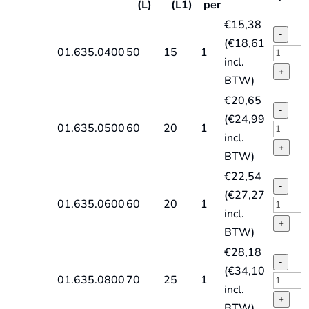
(L)
(L1)
per
€
15,38
-
(
€
18,61
VHM
01.635.0400
50
15
1
incl.
Vingerf
+
BTW)
TiAlN-
€
20,65
gecoat,
-
(
€
24,99
Silver-
VHM
01.635.0500
60
20
1
incl.
Line
Vingerf
+
BTW)
lang
TiAlN-
€
22,54
quantit
gecoat,
-
(
€
27,27
Silver-
VHM
01.635.0600
60
20
1
incl.
Line
Vingerf
+
BTW)
lang
TiAlN-
€
28,18
quantit
gecoat,
-
(
€
34,10
Silver-
VHM
01.635.0800
70
25
1
incl.
Line
Vingerf
+
BTW)