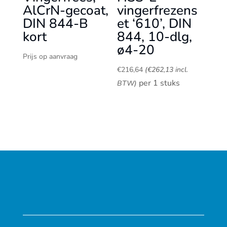
AlCrN-gecoat,
vingerfrezens
DIN 844-B
et ‘610’, DIN
kort
844, 10-dlg,
ø4-20
Prijs op aanvraag
€
216,64
(
€
262,13
incl.
per 1 stuks
BTW)