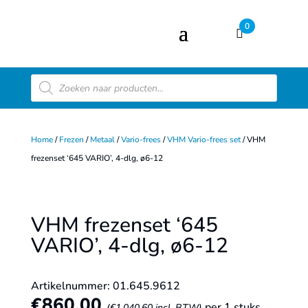
0
Producten
zoeken
Home
/
Frezen
/
Metaal
/
Vario-frees
/
VHM Vario-frees set
/ VHM
frezenset ‘645 VARIO’, 4-dlg, ø6-12
VHM frezenset ‘645
VARIO’, 4-dlg, ø6-12
Artikelnummer: 01.645.9612
€
860,00
per 1 stuks
(
€
1.040,60
incl. BTW)