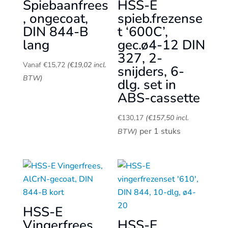
Spiebaanfrees
HSS-E
, ongecoat,
spieb.frezense
DIN 844-B
t ‘600C’,
lang
gec.ø4-12 DIN
327, 2-
Vanaf
€
15,72
(
€
19,02
incl.
snijders, 6-
BTW)
dlg. set in
ABS-cassette
€
130,17
(
€
157,50
incl.
per 1 stuks
BTW)
HSS-E
Vingerfrees,
HSS-E