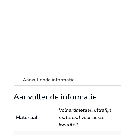
'645
VARIO',
4-
dlg,
ø6-
12
aantal
Aanvullende informatie
Aanvullende informatie
Volhardmetaal, ultrafijn
Materiaal
materiaal voor beste
kwaliteit