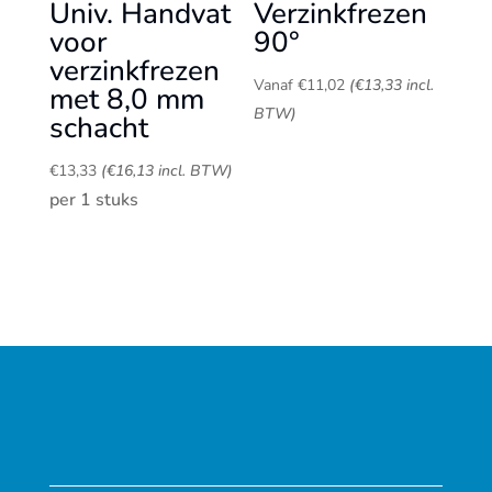
Univ. Handvat
Verzinkfrezen
voor
90°
verzinkfrezen
Vanaf
€
11,02
(
€
13,33
incl.
met 8,0 mm
BTW)
schacht
€
13,33
(
€
16,13
incl. BTW)
per 1 stuks