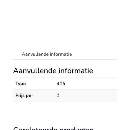
10,0
mm
schacht
aantal
Aanvullende informatie
Aanvullende informatie
Type
415
Prijs per
1