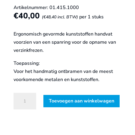
Artikelnummer: 01.415.1000
€
40,00
per 1 stuks
(
€
48,40
incl. BTW)
Ergonomisch gevormde kunststoffen handvat
voorzien van een spanring voor de opname van
verzinkfrezen.
Toepassing:
Voor het handmatig ontbramen van de meest
voorkomende metalen en kunststoffen.
Univ.
Toevoegen aan winkelwagen
Handvat
voor
verzinkfrezen
met