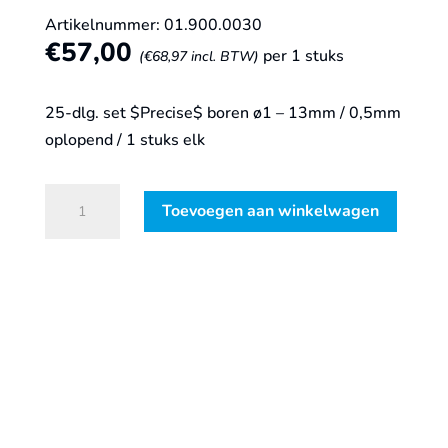
Artikelnummer: 01.900.0030
€
57,00
per 1 stuks
(
€
68,97
incl. BTW)
25-dlg. set $Precise$ boren ø1 – 13mm / 0,5mm
oplopend / 1 stuks elk
Spiraalborenset
Toevoegen aan winkelwagen
'101',
DIN338,
Precise,
25-
dlg,
ø1-
13
ABS
aantal