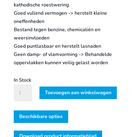
kathodische roestwering
Goed vullend vermogen -> herstelt kleine
oneffenheden
Bestand tegen benzine, chemicaliën en
weersinvloeden
Goed puntlasbaar en herstelt lasnaden
Geen damp- of vlamvorming -> Behandelde
oppervlakken kunnen veilig gelast worden
In Stock
K1613
Toevoegen aan winkelwagen
ZINC
COATING
500
Beschikbare opties
ML
AEROSOL
Download product informatieblad