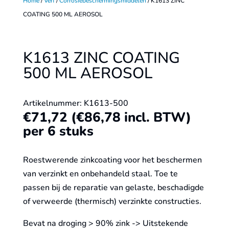
Home
/
Verf
/
Corrosiebeschermingsmiddelen
/ K1613 ZINC
COATING 500 ML AEROSOL
K1613 ZINC COATING
500 ML AEROSOL
Artikelnummer: K1613-500
€
71,72
(
€
86,78
incl. BTW)
per 6 stuks
Roestwerende zinkcoating voor het beschermen
van verzinkt en onbehandeld staal. Toe te
passen bij de reparatie van gelaste, be­schadigde
of ver­weerde (ther­misch) verzinkte con­structies.
Bevat na droging > 90% zink -> Uitstekende