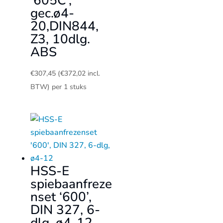
‘605C’,
gec.ø4-
20,DIN844,
Z3, 10dlg.
ABS
€
307,45
(
€
372,02
incl.
BTW)
per 1 stuks
HSS-E
spiebaanfreze
nset ‘600’,
DIN 327, 6-
dlg, ø4-12