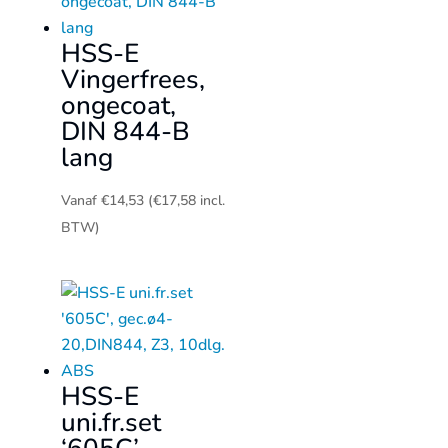
HSS-E
Vingerfrees,
ongecoat,
DIN 844-B
lang
Vanaf
€
14,53
(
€
17,58
incl.
BTW)
HSS-E
uni.fr.set