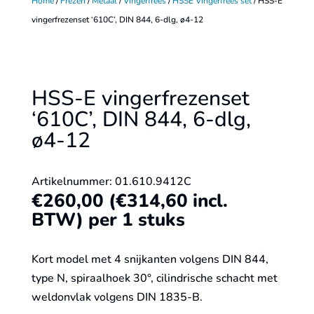
Home
/
Frezen
/
Metaal
/
Vingerfrees
/
HSSE Vingerfrees set
/ HSS-E
vingerfrezenset ‘610C’, DIN 844, 6-dlg, ø4-12
HSS-E vingerfrezenset
‘610C’, DIN 844, 6-dlg,
ø4-12
Artikelnummer: 01.610.9412C
€
260,00
(
€
314,60
incl.
BTW)
per 1 stuks
Kort model met 4 snijkanten volgens DIN 844,
type N, spiraalhoek 30°, cilindrische schacht met
weldonvlak volgens DIN 1835-B.