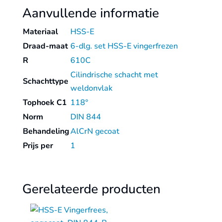
Aanvullende informatie
Materiaal
HSS-E
Draad-maat
6-dlg. set HSS-E vingerfrezen
R
610C
Cilindrische schacht met
Schachttype
weldonvlak
Tophoek C1
118°
Norm
DIN 844
Behandeling
AlCrN gecoat
Prijs per
1
Gerelateerde producten