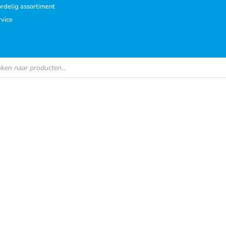
rdelig assortiment
rvice
en