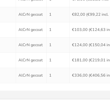
AlCrN gecoat
1
€
82,00
(
€
99,22
incl
AlCrN gecoat
1
€
103,00
(
€
124,63
in
AlCrN gecoat
1
€
124,00
(
€
150,04
in
AlCrN gecoat
1
€
181,00
(
€
219,01
in
AlCrN gecoat
1
€
336,00
(
€
406,56
in