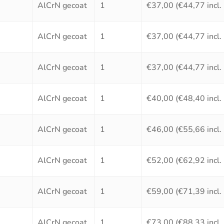
AlCrN gecoat
1
€
37,00
(
€
44,77
incl
AlCrN gecoat
1
€
37,00
(
€
44,77
incl
AlCrN gecoat
1
€
37,00
(
€
44,77
incl
AlCrN gecoat
1
€
40,00
(
€
48,40
incl
AlCrN gecoat
1
€
46,00
(
€
55,66
incl
AlCrN gecoat
1
€
52,00
(
€
62,92
incl
AlCrN gecoat
1
€
59,00
(
€
71,39
incl
AlCrN gecoat
1
€
73,00
(
€
88,33
incl