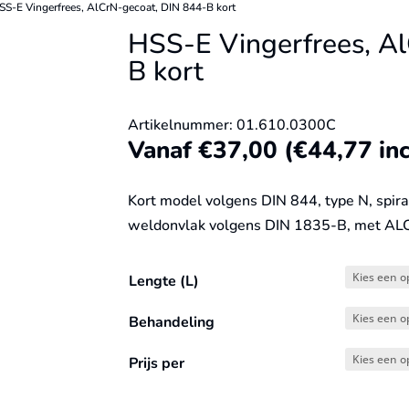
SS-E Vingerfrees, AlCrN-gecoat, DIN 844-B kort
HSS-E Vingerfrees, A
B kort
Artikelnummer: 01.610.0300C
Vanaf
€
37,00
(
€
44,77
in
Kort model volgens DIN 844, type N, spira
weldonvlak volgens DIN 1835-B, met A
Lengte (L)
Behandeling
Prijs per