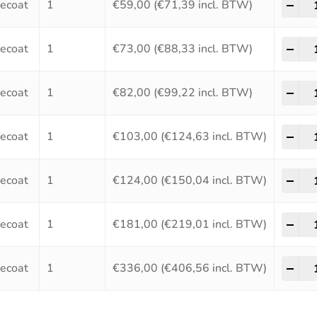
-
+
ecoat
1
€
59,00
(
€
71,39
incl. BTW)
HSS
-
+
ecoat
1
€
73,00
(
€
88,33
incl. BTW)
HSS
-
+
ecoat
1
€
82,00
(
€
99,22
incl. BTW)
HSS
-
+
ecoat
1
€
103,00
(
€
124,63
incl. BTW)
HSS
-
+
ecoat
1
€
124,00
(
€
150,04
incl. BTW)
HSS
-
+
ecoat
1
€
181,00
(
€
219,01
incl. BTW)
HSS
-
+
ecoat
1
€
336,00
(
€
406,56
incl. BTW)