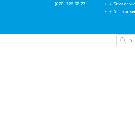
(070) 329 58 77
✔ Groot en voo
✔ De beste se
Product
zoeken