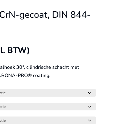
lCrN-gecoat, DIN 844-
cl. BTW)
alhoek 30°, cilindrische schacht met
LCRONA-PRO® coating.