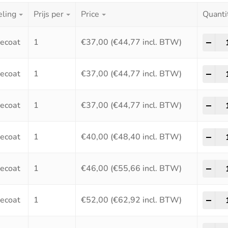
ling
Prijs per
Price
Quanti
HSS
-
+
ecoat
1
€
37,00
(
€
44,77
incl. BTW)
HSS
-
+
ecoat
1
€
37,00
(
€
44,77
incl. BTW)
HSS
-
+
ecoat
1
€
37,00
(
€
44,77
incl. BTW)
HSS
-
+
ecoat
1
€
40,00
(
€
48,40
incl. BTW)
HSS
-
+
ecoat
1
€
46,00
(
€
55,66
incl. BTW)
HSS
-
+
ecoat
1
€
52,00
(
€
62,92
incl. BTW)
HSS