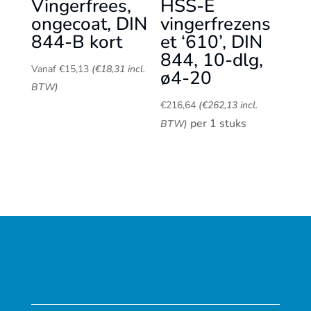
Vingerfrees,
HSS-E
ongecoat, DIN
vingerfrezens
844-B kort
et ‘610’, DIN
844, 10-dlg,
Vanaf
€
15,13
(
€
18,31
incl.
ø4-20
BTW)
€
216,64
(
€
262,13
incl.
per 1 stuks
BTW)