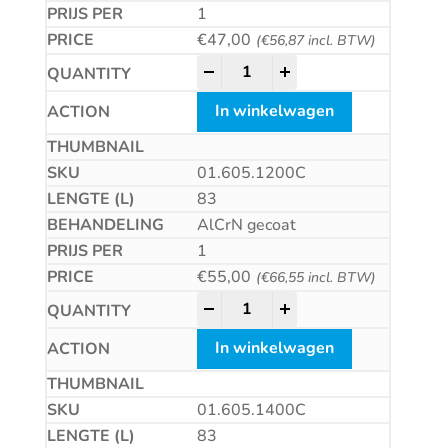
1
€
47,00
(
€
56,87
incl. BTW)
HSS-E Universeelfrees, AlCrN-
-
+
In winkelwagen
01.605.1200C
83
AlCrN gecoat
1
€
55,00
(
€
66,55
incl. BTW)
HSS-E Universeelfrees, AlCrN-
-
+
In winkelwagen
01.605.1400C
83