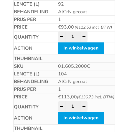
92
AlCrN gecoat
1
€
93,00
(
€
112,53
incl. BTW)
HSS-E Universeelfrees, AlCrN-
-
+
In winkelwagen
01.605.2000C
104
AlCrN gecoat
1
€
113,00
(
€
136,73
incl. BTW)
HSS-E Universeelfrees, AlCrN-
-
+
In winkelwagen