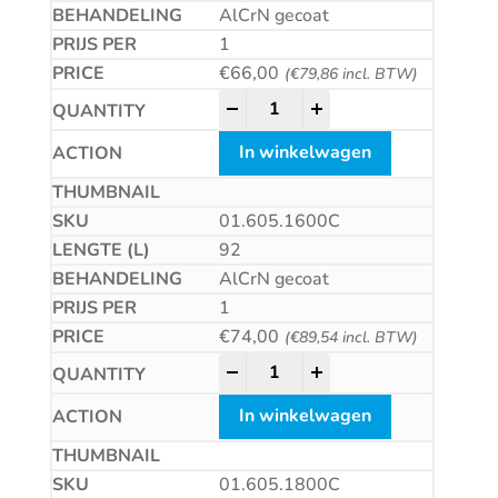
AlCrN gecoat
1
€
66,00
(
€
79,86
incl. BTW)
HSS-E Universeelfrees, AlCrN-
-
+
In winkelwagen
01.605.1600C
92
AlCrN gecoat
1
€
74,00
(
€
89,54
incl. BTW)
HSS-E Universeelfrees, AlCrN-
-
+
In winkelwagen
01.605.1800C