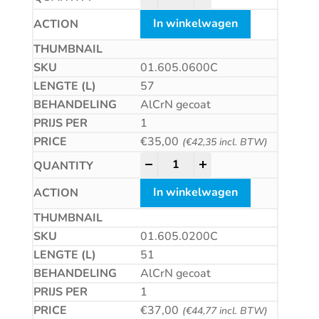
In winkelwagen
01.605.0600C
57
AlCrN gecoat
1
€
35,00
(
€
42,35
incl. BTW)
HSS-E Universeelfrees, AlCrN-
-
+
In winkelwagen
01.605.0200C
51
AlCrN gecoat
1
€
37,00
(
€
44,77
incl. BTW)