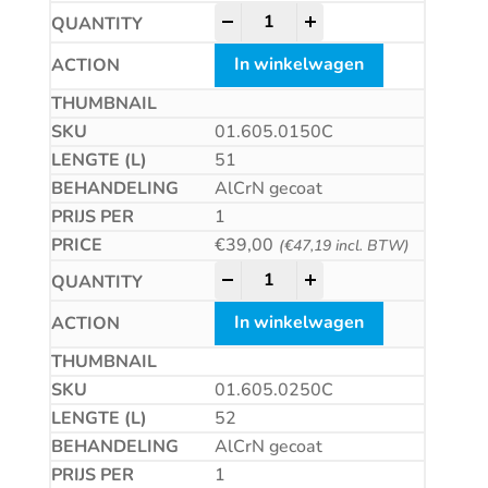
HSS-E Universeelfrees, AlCrN-
-
+
In winkelwagen
01.605.0150C
51
AlCrN gecoat
1
€
39,00
(
€
47,19
incl. BTW)
HSS-E Universeelfrees, AlCrN-
-
+
In winkelwagen
01.605.0250C
52
AlCrN gecoat
1