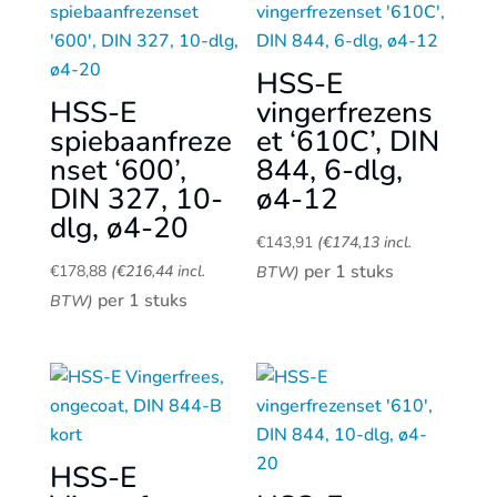
HSS-E
HSS-E
vingerfrezens
spiebaanfreze
et ‘610C’, DIN
nset ‘600’,
844, 6-dlg,
DIN 327, 10-
ø4-12
dlg, ø4-20
€
143,91
(
€
174,13
incl.
per 1 stuks
€
178,88
(
€
216,44
incl.
BTW)
per 1 stuks
BTW)
HSS-E