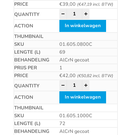
€
39,00
(
€
47,19
incl. BTW)
HSS-E Universeelfrees, AlCrN-
-
+
In winkelwagen
01.605.0800C
69
AlCrN gecoat
1
€
42,00
(
€
50,82
incl. BTW)
HSS-E Universeelfrees, AlCrN-
-
+
In winkelwagen
01.605.1000C
72
AlCrN gecoat