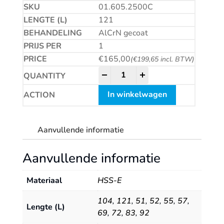
01.605.2500C
121
AlCrN gecoat
1
€
165,00
(
€
199,65
incl. BTW)
HSS-E Universeelfrees, AlCrN-
-
+
In winkelwagen
Aanvullende informatie
Aanvullende informatie
Materiaal
HSS-E
104
,
121
,
51
,
52
,
55
,
57
,
Lengte (L)
69
,
72
,
83
,
92