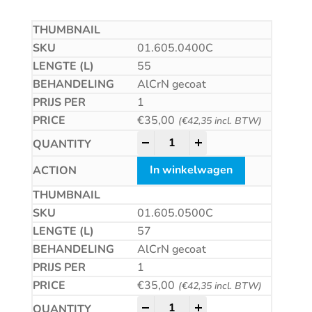
01.605.0400C
55
AlCrN gecoat
1
€
35,00
(
€
42,35
incl. BTW)
HSS-E Universeelfrees, AlCrN-
-
+
In winkelwagen
01.605.0500C
57
AlCrN gecoat
1
€
35,00
(
€
42,35
incl. BTW)
HSS-E Universeelfrees, AlCrN-
-
+