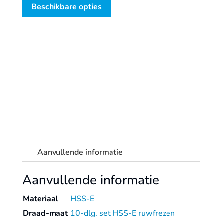
'615C',
Beschikbare opties
DIN
844,
10-
dlg,
ø4-
20
aantal
Aanvullende informatie
Aanvullende informatie
Materiaal
HSS-E
Draad-maat
10-dlg. set HSS-E ruwfrezen