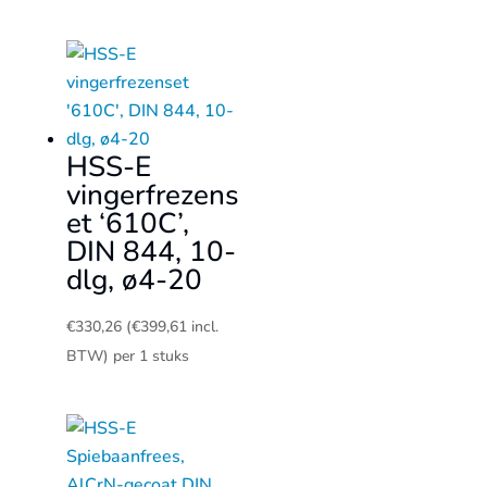
HSS-E
vingerfrezens
et ‘610C’,
DIN 844, 10-
dlg, ø4-20
€
330,26
(
€
399,61
incl.
BTW)
per 1 stuks