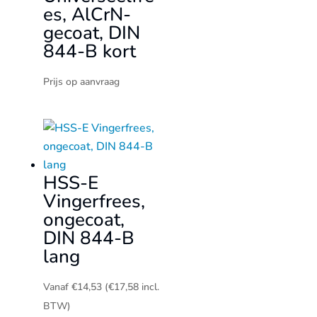
es, AlCrN-
gecoat, DIN
844-B kort
Prijs op aanvraag
HSS-E
Vingerfrees,
ongecoat,
DIN 844-B
lang
Vanaf
€
14,53
(
€
17,58
incl.
BTW)