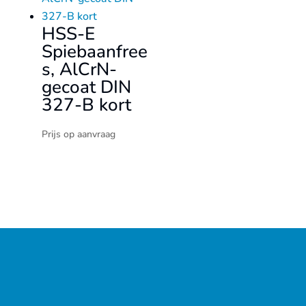
HSS-E
Spiebaanfree
s, AlCrN-
gecoat DIN
327-B kort
Prijs op aanvraag