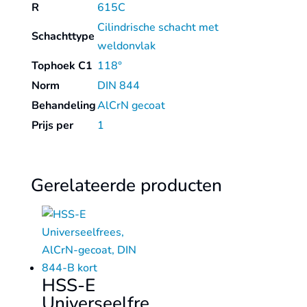
R
615C
Cilindrische schacht met
Schachttype
weldonvlak
Tophoek C1
118°
Norm
DIN 844
Behandeling
AlCrN gecoat
Prijs per
1
Gerelateerde producten
HSS-E
Universeelfre