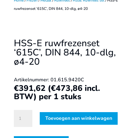
Home
/
Frezen
/
Metaal
/
Ruwfrees
/
HSSE Ruwfrees set
/ HSS-E
ruwfrezenset ‘615C’, DIN 844, 10-dlg, ø4-20
HSS-E ruwfrezenset
‘615C’, DIN 844, 10-dlg,
ø4-20
Artikelnummer: 01.615.9420C
€
391,62
(
€
473,86
incl.
BTW)
per 1 stuks
HSS-
Toevoegen aan winkelwagen
E
ruwfrezenset