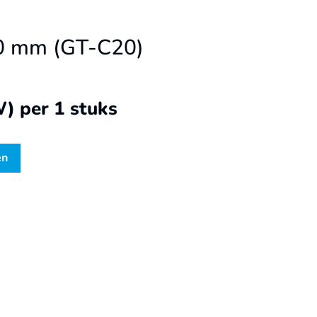
20 mm (GT-C20)
W)
per 1 stuks
en