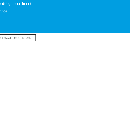
rdelig assortiment
rvice
ucten
en