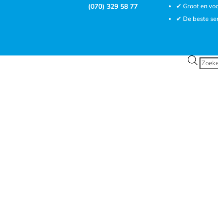
(070) 329 58 77
✔ Groot en voo
✔ De beste se
Prod
zoek