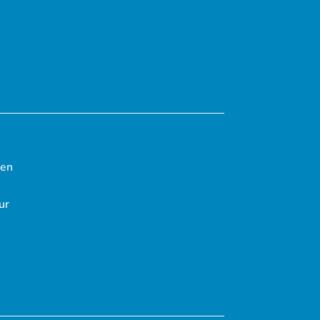
ten
ur