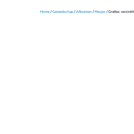
Home
/
Gereedschap
/
Afbramen
/
Mesjes
/ Grattec verzin