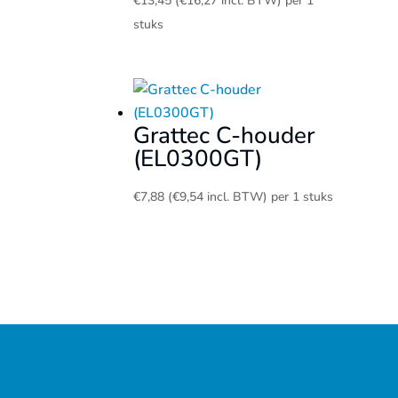
€
13,45
(
€
16,27
incl. BTW)
per 1
stuks
Grattec C-houder
(EL0300GT)
€
7,88
(
€
9,54
incl. BTW)
per 1 stuks