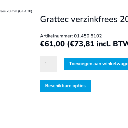
kfrees 20 mm (GT-C20)
Grattec verzinkfrees 
Artikelnummer: 01.450.5102
€
61,00
(
€
73,81
incl. BT
Grattec
Toevoegen aan winkelwag
verzinkfrees
20
mm
Beschikbare opties
(GT-
C20)
aantal