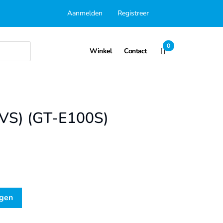
Aanmelden
Registreer
0
Winkel
Contact
RVS) (GT-E100S)
s
agen