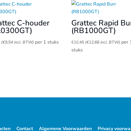
attec C-houder
Grattec Rapid Bu
L0300GT)
(RB1000GT)
per 1 stuks
per 
8
(
€
9,54
incl. BTW)
€
10,48
(
€
12,68
incl. BTW)
stuks
ucten
Contact
Algemene Voorwaarden
Privacy voorwa