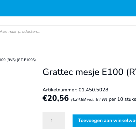
en
E100 (RVS) (GT-E100S)
Grattec mesje E100 (
Artikelnummer: 01.450.5028
€
20,56
per 10 stuk
(
€
24,88
incl. BTW)
Grattec
Toevoegen aan winkelw
mesje
E100