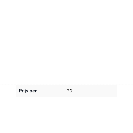
(RVS)
(GT-
E100S)
aantal
Prijs per
10