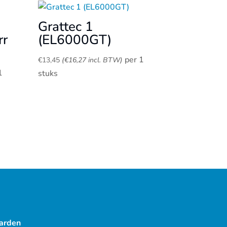
Grattec 1
rr
(EL6000GT)
per 1
€
13,45
(
€
16,27
incl. BTW)
1
stuks
arden