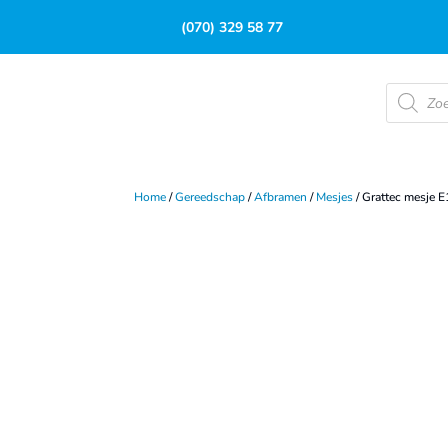
(070) 329 58 77
Product
zoeken
Home
/
Gereedschap
/
Afbramen
/
Mesjes
/ Grattec mesje 