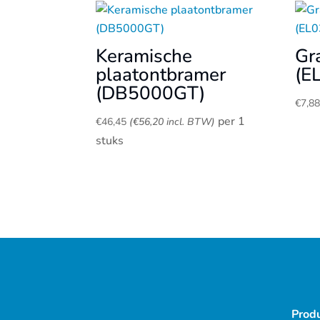
Keramische
Gr
plaatontbramer
(E
(DB5000GT)
€
7,8
per 1
€
46,45
(
€
56,20
incl. BTW)
stuks
Prod