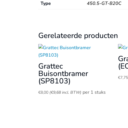
Type
450.5-GT-B20C
Gerelateerde producten
Gr
Grattec
(E
Buisontbramer
€
7,7
(SP8103)
per 1 stuks
€
8,00
(
€
9,68
incl. BTW)