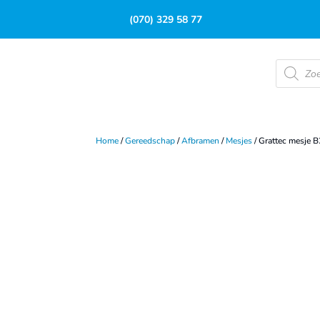
(070) 329 58 77
Product
zoeken
Home
/
Gereedschap
/
Afbramen
/
Mesjes
/ Grattec mesje 