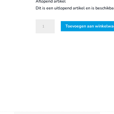
Aflopend artikel
Dit is een uitlopend artikel en is beschikb
Grattec
Toevoegen aan winkelw
mesje
B20
hardmetaal
(GT-
B20C)
aantal