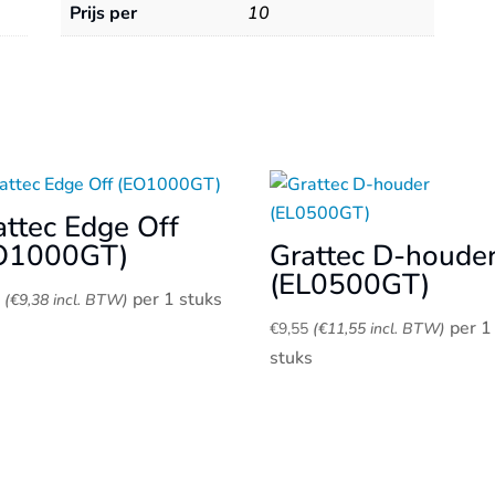
Prijs per
10
attec Edge Off
O1000GT)
Grattec D-houde
(EL0500GT)
per 1 stuks
5
(
€
9,38
incl. BTW)
per 1
€
9,55
(
€
11,55
incl. BTW)
stuks