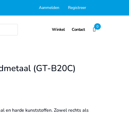
Aanmelden
Registreer
0
Winkel
Contact
rdmetaal (GT-B20C)
s
l en harde kunststoffen. Zowel rechts als