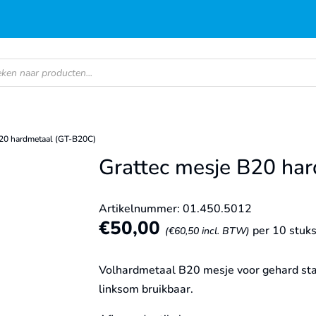
en
B20 hardmetaal (GT-B20C)
Grattec mesje B20 ha
Artikelnummer: 01.450.5012
€
50,00
per 10 stuk
(
€
60,50
incl. BTW)
Volhardmetaal B20 mesje voor gehard staa
linksom bruikbaar.