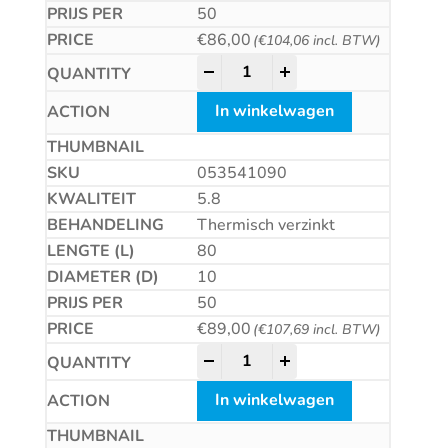
50
€
86,00
(
€
104,06
incl. BTW)
Betonschroef CS quantity
-
+
In winkelwagen
053541090
5.8
Thermisch verzinkt
80
10
50
€
89,00
(
€
107,69
incl. BTW)
Betonschroef CS quantity
-
+
In winkelwagen