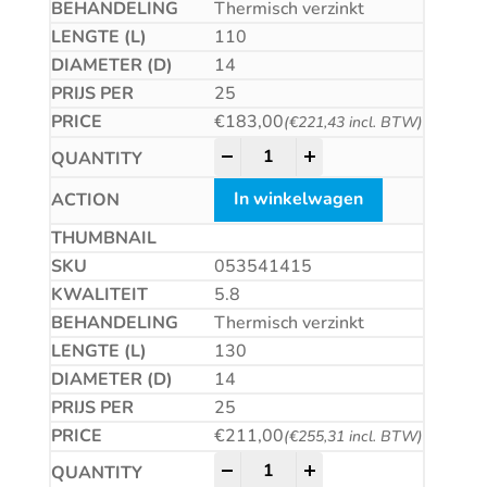
Thermisch verzinkt
110
14
25
€
183,00
(
€
221,43
incl. BTW)
Betonschroef CS quantity
-
+
In winkelwagen
053541415
5.8
Thermisch verzinkt
130
14
25
€
211,00
(
€
255,31
incl. BTW)
Betonschroef CS quantity
-
+