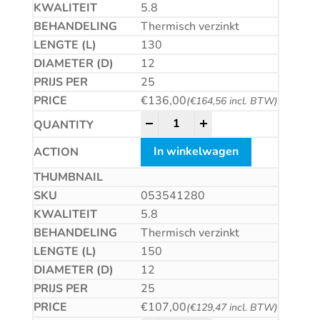
5.8
Thermisch verzinkt
130
12
25
€
136,00
(
€
164,56
incl. BTW)
Betonschroef CS quantity
-
+
In winkelwagen
053541280
5.8
Thermisch verzinkt
150
12
25
€
107,00
(
€
129,47
incl. BTW)