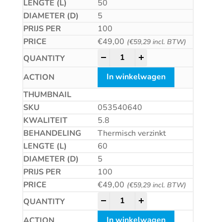
50
5
100
€
49,00
(
€
59,29
incl. BTW)
Betonschroef CS quantity
-
+
In winkelwagen
053540640
5.8
Thermisch verzinkt
60
5
100
€
49,00
(
€
59,29
incl. BTW)
Betonschroef CS quantity
-
+
In winkelwagen