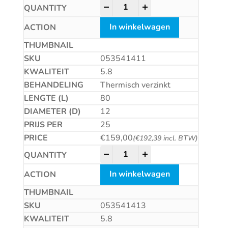
Betonschroef CS quantity
-
+
In winkelwagen
053541411
5.8
Thermisch verzinkt
80
12
25
€
159,00
(
€
192,39
incl. BTW)
Betonschroef CS quantity
-
+
In winkelwagen
053541413
5.8