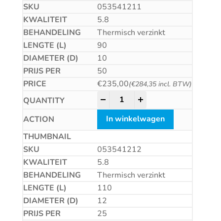
053541211
5.8
Thermisch verzinkt
90
10
50
€
235,00
(
€
284,35
incl. BTW)
Betonschroef CS quantity
-
+
In winkelwagen
053541212
5.8
Thermisch verzinkt
110
12
25