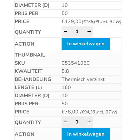
10
50
€
129,00
(
€
156,09
incl. BTW)
Betonschroef CS quantity
-
+
In winkelwagen
053541060
5.8
Thermisch verzinkt
160
10
50
€
78,00
(
€
94,38
incl. BTW)
Betonschroef CS quantity
-
+
In winkelwagen