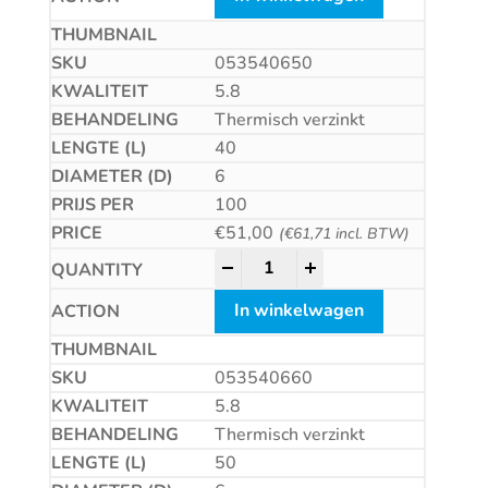
053540650
5.8
Thermisch verzinkt
40
6
100
€
51,00
(
€
61,71
incl. BTW)
Betonschroef CS quantity
-
+
In winkelwagen
053540660
5.8
Thermisch verzinkt
50