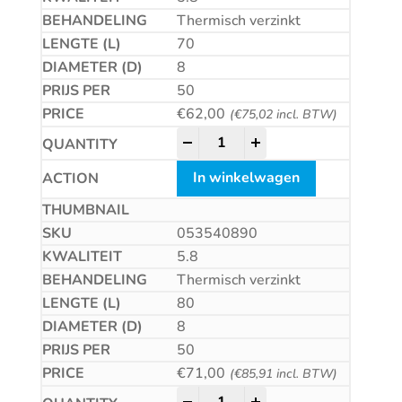
Thermisch verzinkt
70
8
50
€
62,00
(
€
75,02
incl. BTW)
Betonschroef CS quantity
-
+
In winkelwagen
053540890
5.8
Thermisch verzinkt
80
8
50
€
71,00
(
€
85,91
incl. BTW)
Betonschroef CS quantity
-
+