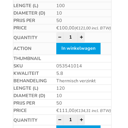
100
10
50
€
100,00
(
€
121,00
incl. BTW)
Betonschroef CS quantity
-
+
In winkelwagen
053541014
5.8
Thermisch verzinkt
120
10
50
€
111,00
(
€
134,31
incl. BTW)
Betonschroef CS quantity
-
+