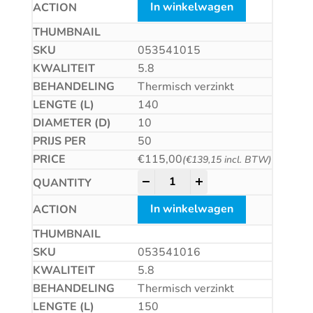
In winkelwagen
053541015
5.8
Thermisch verzinkt
140
10
50
€
115,00
(
€
139,15
incl. BTW)
Betonschroef CS quantity
-
+
In winkelwagen
053541016
5.8
Thermisch verzinkt
150