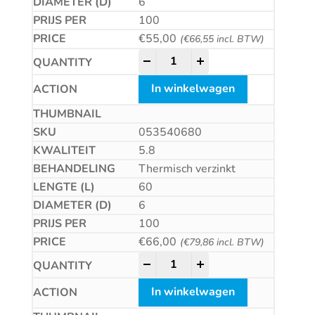
6
100
€
55,00
(
€
66,55
incl. BTW)
Betonschroef CS quantity
-
+
In winkelwagen
053540680
5.8
Thermisch verzinkt
60
6
100
€
66,00
(
€
79,86
incl. BTW)
Betonschroef CS quantity
-
+
In winkelwagen