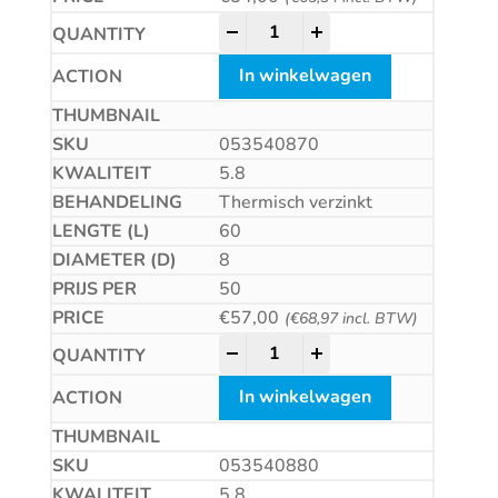
Betonschroef CS quantity
-
+
In winkelwagen
053540870
5.8
Thermisch verzinkt
60
8
50
€
57,00
(
€
68,97
incl. BTW)
Betonschroef CS quantity
-
+
In winkelwagen
053540880
5.8