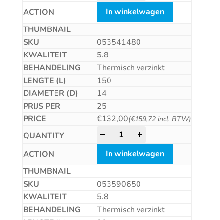
In winkelwagen
053541480
5.8
Thermisch verzinkt
150
14
25
€
132,00
(
€
159,72
incl. BTW)
Betonschroef CS quantity
-
+
In winkelwagen
053590650
5.8
Thermisch verzinkt