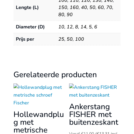
100
,
110
,
120
,
130
,
140
,
Lengte (L)
150
,
160
,
40
,
50
,
60
,
70
,
80
,
90
Diameter (D)
10
,
12
,
8
,
14
,
5
,
6
Prijs per
25
,
50
,
100
Gerelateerde producten
Ankerstang
Hollewandplu
FISHER met
g met
buitenzeskant
metrische
Vanaf
€
11,00
(
€
13,31
incl.