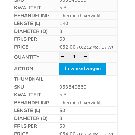
5.8
Thermisch verzinkt
140
8
50
€
52,00
(
€
62,92
incl. BTW)
Betonschroef CS quantity
-
+
In winkelwagen
053540860
5.8
Thermisch verzinkt
50
8
50
€
54,00
(
€
65,34
incl. BTW)