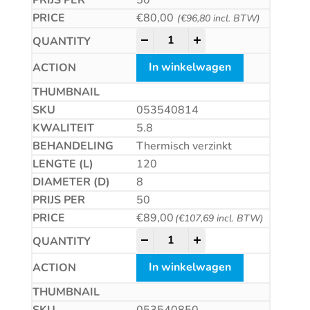
€
80,00
(
€
96,80
incl. BTW)
Betonschroef CS quantity
-
+
In winkelwagen
053540814
5.8
Thermisch verzinkt
120
8
50
€
89,00
(
€
107,69
incl. BTW)
Betonschroef CS quantity
-
+
In winkelwagen
053540850