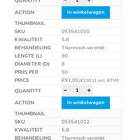
In winkelwagen
053541010
5.8
Thermisch verzinkt
90
8
50
€
91,00
(
€
110,11
incl. BTW)
Betonschroef CS quantity
-
+
In winkelwagen
053541012
5.8
Thermisch verzinkt