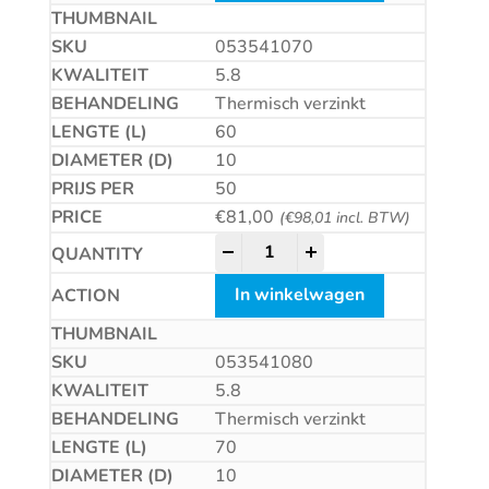
053541070
5.8
Thermisch verzinkt
60
10
50
€
81,00
(
€
98,01
incl. BTW)
Betonschroef CS quantity
-
+
In winkelwagen
053541080
5.8
Thermisch verzinkt
70
10