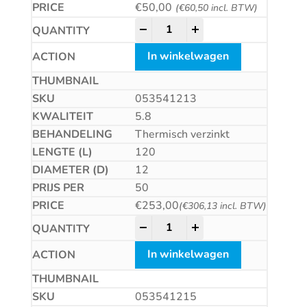
€
50,00
(
€
60,50
incl. BTW)
Betonschroef CS quantity
-
+
In winkelwagen
053541213
5.8
Thermisch verzinkt
120
12
50
€
253,00
(
€
306,13
incl. BTW)
Betonschroef CS quantity
-
+
In winkelwagen
053541215