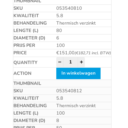
053540810
5.8
Thermisch verzinkt
80
6
100
€
151,00
(
€
182,71
incl. BTW)
Betonschroef CS quantity
-
+
In winkelwagen
053540812
5.8
Thermisch verzinkt
100
8
50