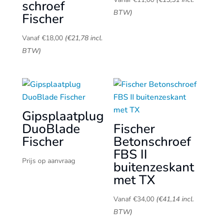
schroef
BTW)
Fischer
Vanaf
€
18,00
(
€
21,78
incl.
BTW)
Gipsplaatplug
DuoBlade
Fischer
Fischer
Betonschroef
FBS II
Prijs op aanvraag
buitenzeskant
met TX
Vanaf
€
34,00
(
€
41,14
incl.
BTW)