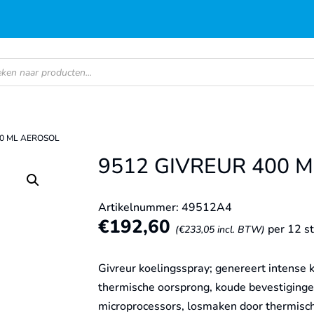
en
00 ML AEROSOL
9512 GIVREUR 400 
Artikelnummer: 49512A4
€
192,60
per 12 s
(
€
233,05
incl. BTW)
Givreur koelingsspray; genereert intense
thermische oorsprong, koude bevestigingen
microprocessors, losmaken door thermische