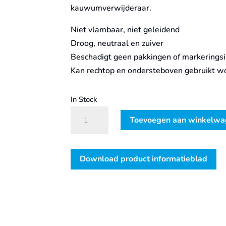
kauwumverwijderaar.
Niet vlambaar, niet geleidend
Droog, neutraal en zuiver
Beschadigt geen pakkingen of markeringsi
Kan rechtop en ondersteboven gebruikt wor
In Stock
9512
Toevoegen aan winkelw
GIVREUR
400
ML
Download product informatieblad
AEROSOL
aantal