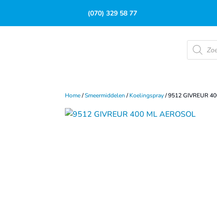
(070) 329 58 77
Product
zoeken
Home
/
Smeermiddelen
/
Koelingspray
/ 9512 GIVREUR 4