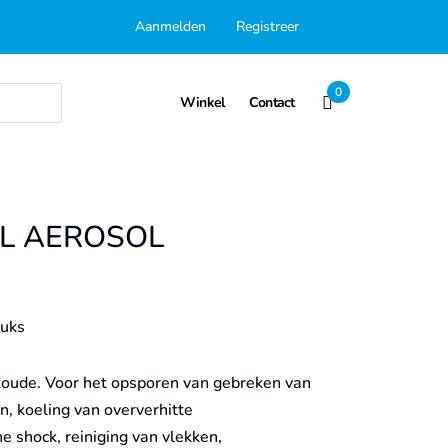
Aanmelden
Registreer
0
Winkel
Contact
ML AEROSOL
tuks
 koude. Voor het opsporen van gebreken van
, koeling van oververhitte
 shock, reiniging van vlekken,