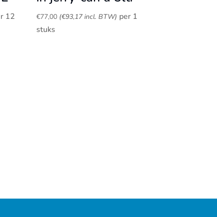
r 12
per 1
€
77,00
(
€
93,17
incl. BTW)
stuks