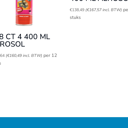
pe
€
138,49
(
€
167,57
incl. BTW)
stuks
8 CT 4 400 ML
EROSOL
per 12
,64
(
€
160,49
incl. BTW)
s