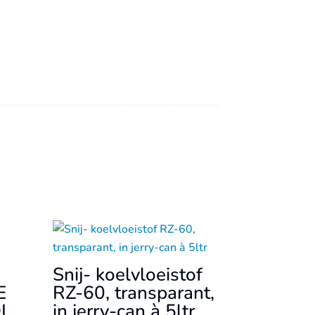
Snij- koelvloeistof
E
RZ-60, transparant,
OL
in jerry-can à 5ltr