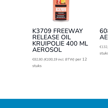
K3709 FREEWAY
60
RELEASE OIL
A
KRUIPOLIE 400 ML
€
132
AEROSOL
stuk
per 12
€
82,80
(
€
100,19
incl. BTW)
stuks