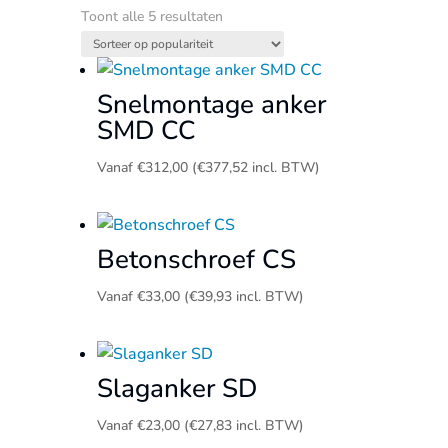
Gesorteerd
Toont alle 5 resultaten
op
populariteit
Snelmontage anker
SMD CC
Vanaf
€
312,00
(
€
377,52
incl. BTW)
Betonschroef CS
Vanaf
€
33,00
(
€
39,93
incl. BTW)
Slaganker SD
Vanaf
€
23,00
(
€
27,83
incl. BTW)