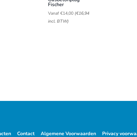
Fischer
Vanaf
€
14,00
(
€
16,94
incl. BTW)
ucten
Contact
Algemene Voorwaarden
Privacy voorwa