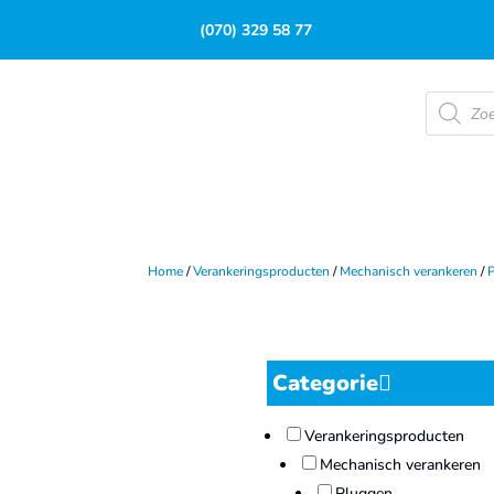
(070) 329 58 77
Product
zoeken
Home
/
Verankeringsproducten
/
Mechanisch verankeren
/
Categorie
Verankeringsproducten
Mechanisch verankeren
Pluggen