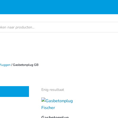
en
Pluggen
/ Gasbetonplug GB
Enig resultaat
Gasbetonplug