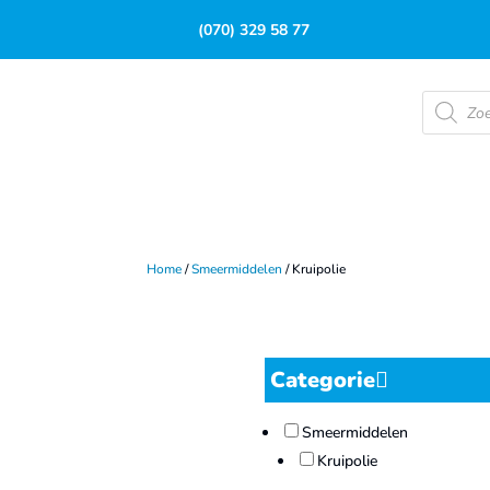
(070) 329 58 77
Product
zoeken
Home
/
Smeermiddelen
/ Kruipolie
Categorie
Smeermiddelen
Kruipolie