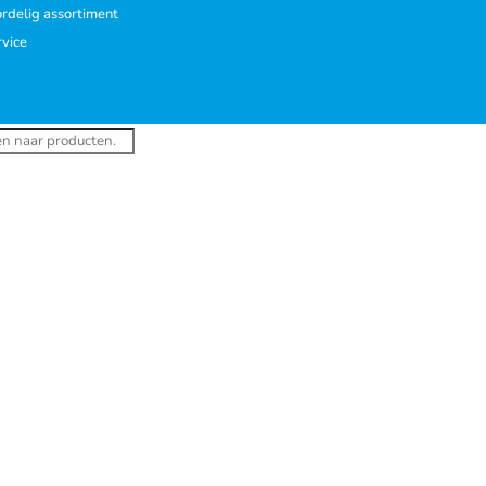
rdelig assortiment
rvice
ucten
en