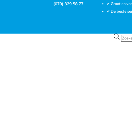
(070) 329 58 77
✔ Groot en voo
✔ De beste se
Prod
zoek