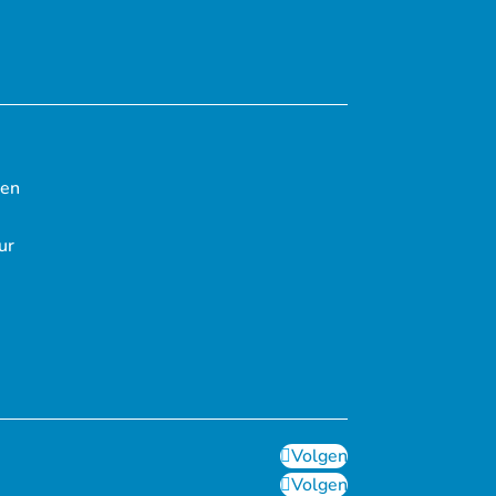
ten
ur
Volgen
Volgen