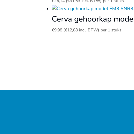
€
26,14
(
€
31,63
incl. BTW)
per 1 stuks
Cerva gehoorkap mod
€
9,98
(
€
12,08
incl. BTW)
per 1 stuks