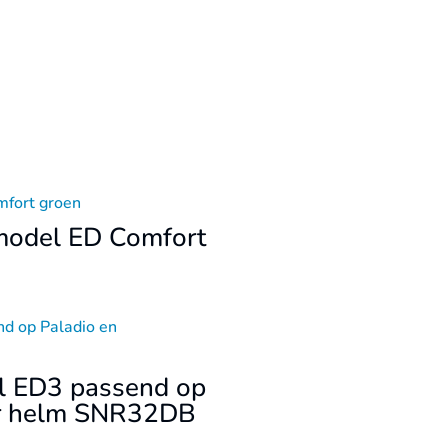
model ED Comfort
l ED3 passend op
er helm SNR32DB