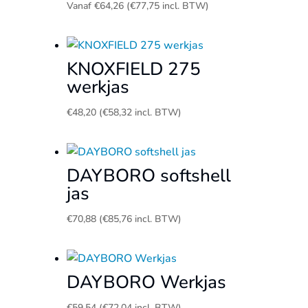
Vanaf
€
64,26
(
€
77,75
incl. BTW)
KNOXFIELD 275
werkjas
€
48,20
(
€
58,32
incl. BTW)
DAYBORO softshell
jas
€
70,88
(
€
85,76
incl. BTW)
DAYBORO Werkjas
€
59,54
(
€
72,04
incl. BTW)