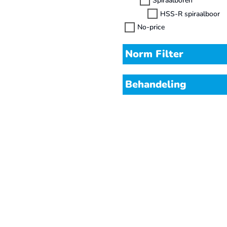
Spiraalboren
HSS-R spiraalboor
No-price
Norm Filter
Behandeling