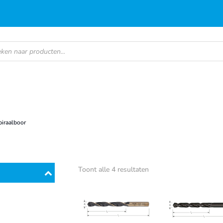
en
piraalboor
Gesorteerd
Toont alle 4 resultaten
op
populariteit