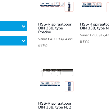
HSS-R spiraalboor,
HSS-R spiraalbo
DIN 338, type
DIN 338, type N
Precise
Vanaf
€
2,00
(
€
2,42
Vanaf
€
4,00
(
€
4,84
incl.
BTW)
BTW)
HSS-R spiraalboor,
DIN 338, type N, 2