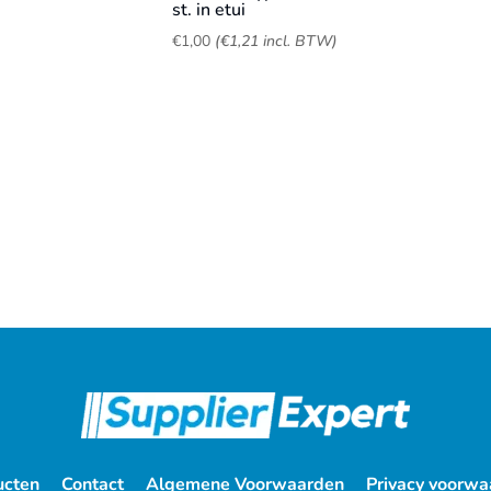
st. in etui
€
1,00
(
€
1,21
incl. BTW)
ucten
Contact
Algemene Voorwaarden
Privacy voorwa