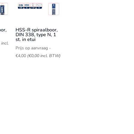
or,
HSS-R spiraalboor,
DIN 338, type N, 1
st. in etui
incl.
Prijs op aanvraag
-
Prijsklasse:
€
4,00
(
€
0,00
incl. BTW)
Prijs
op
aanvraag
tot
€4,00