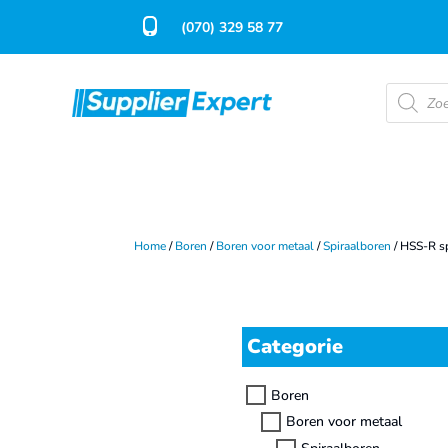
(070) 329 58 77
Product
zoeken
Home
/
Boren
/
Boren voor metaal
/
Spiraalboren
/ HSS-R s
Categorie
Boren
Boren voor metaal