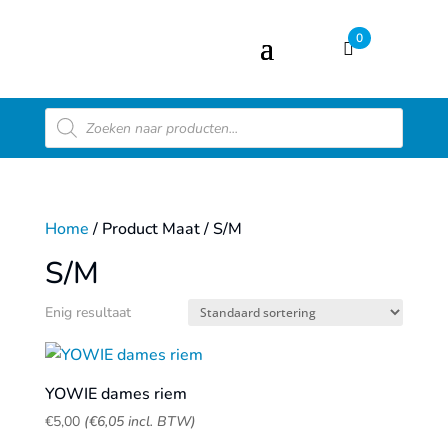
0
Producten
zoeken
Home
/ Product Maat / S/M
S/M
Enig resultaat
YOWIE dames riem
€
5,00
(
€
6,05
incl. BTW)